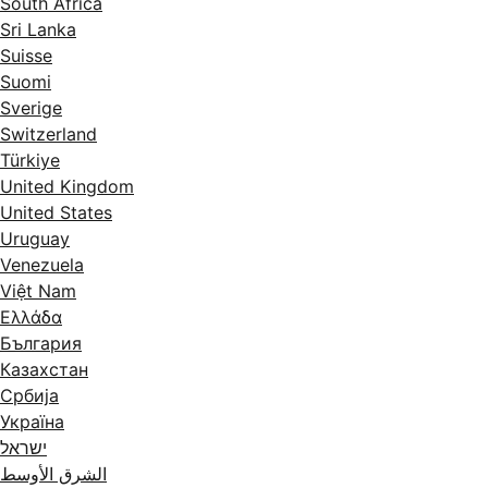
South Africa
Sri Lanka
Suisse
Suomi
Sverige
Switzerland
Türkiye
United Kingdom
United States
Uruguay
Venezuela
Việt Nam
Ελλάδα
България
Казахстан
Србија
Україна
ישראל
الشرق الأوسط