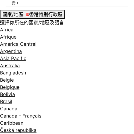
責。
國家/地區:
香港特別行政區
選擇你所在的國家/地區及語言
Africa
Afrique
América Central
Argentina
Asia Pacific
Australia
Bangladesh
België
Belgique
Bolivia
Brasil
Canada
Canada - Français
Caribbean
Česká republika