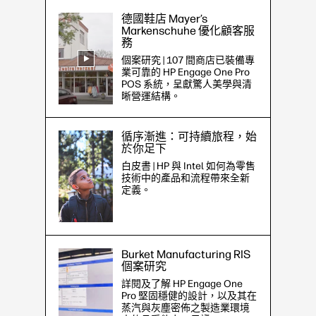
德國鞋店 Mayer’s
Markenschuhe 優化顧客服
務
個案研究 | 107 間商店已裝備專
業可靠的 HP Engage One Pro
POS 系統，呈獻驚人美學與清
晰營運結構。
循序漸進：可持續旅程，始
於你足下
白皮書 | HP 與 Intel 如何為零售
技術中的產品和流程帶來全新
定義。
Burket Manufacturing RIS
個案研究
詳閱及了解 HP Engage One
Pro 堅固穩健的設計，以及其在
蒸汽與灰塵密佈之製造業環境