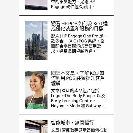
中的承受能力，足證 HP
Engage 硬件經久耐用。
觀看 HP POS 如何為 KOJ 達
成優化裝置和服務的目標
影片 | HP Engage One Pro 是一
款多合一 (AiO) POS 系統，全
面配合零售環境的高使用需
求，達至長期卓越營運。
閱讀本文章，了解 KOJ 如
何利用 POS 裝置提升客戶
體驗
文章 | KOJ 的產品組合包括
Lego、The Body Shop，以及
Early Learning Centre、
Nayomi、Moda 和 Subway，
因此 KOJ 要創出業務佳績，優
化商店體驗乃是其首要任務。
智能城市，無間暢行
文章 | 智能數碼顯示器如何推動