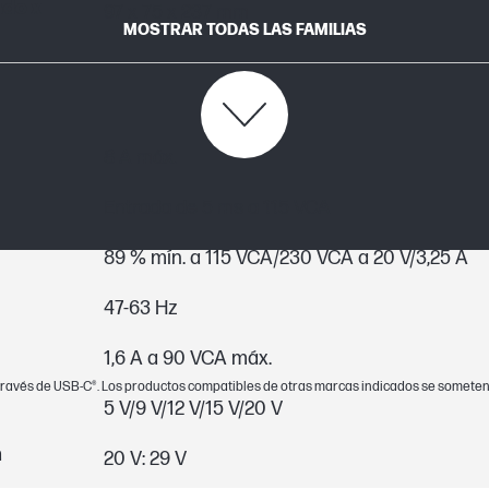
ndo x
97 x 75 x 237 mm
MOSTRAR TODAS LAS FAMILIAS
8 A máx.
Entrada de 5 ms a 115 VCA
89 % mín. a 115 VCA/230 VCA a 20 V/3,25 A
47-63 Hz
1,6 A a 90 VCA máx.
a través de USB-C®. Los productos compatibles de otras marcas indicados se someten
5 V/9 V/12 V/15 V/20 V
n
20 V: 29 V