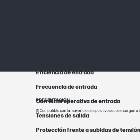
Dimensiones del embalaje (ancho x fo
alto)
BATERÍA Y ALIMENTACIÓN
Límite de corriente de salida
Intervalo de retención
Eficiencia de entrada
Frecuencia de entrada
PRESENTACIÓN
Corriente operativa de entrada
[1] Compatible con la mayoría de dispositivos que se cargan 
Tensiones de salida
Protección frente a subidas de tensió