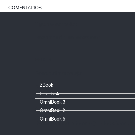
COMENTARIOS
CONECTIVIDAD Y COMUNICACIONES
Tipo de conexión
Descripción del conector
PESOS
Peso del embalaje
ZBook
Peso
EliteBook
OmniBook 3
DIMENSIONES
OmniBook X
OmniBook 5
Dimensiones mínimas (ancho x fondo x 