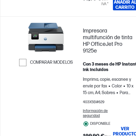
AÑADIR A
IVA *
CARRITO
Impresora
multifunción de tinta
HP OfficeJet Pro
9125e
COMPARAR MODELOS
Con 3 meses de HP Instan
ink incluidos
Saltar para comparar
Imprima, copie, escanee y
envíe por fax
Color
10 x
15 cm; A4; Sobres
Para
equipos de hasta 5 usuarios
403X5B#629
Imprime hasta 1500 páginas
Información de
al mes
seguridad
DISPONIBLE
VER
PRODUCT