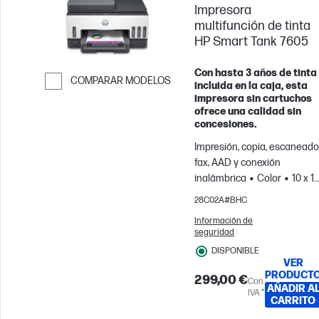
Impresora
multifunción de tinta
HP Smart Tank 7605
Con hasta 3 años de tinta
COMPARAR MODELOS
incluida en la caja, esta
impresora sin cartuchos
Saltar para comparar
ofrece una calidad sin
concesiones.
Impresión, copia, escaneado
fax, AAD y conexión
inalámbrica
Color
10 x 1
cm; A4; Sobres
Para
28C02A#BHC
equipos de hasta 3 usuarios
Información de
Imprime hasta 1200
seguridad
páginas/mes
DISPONIBLE
VER
PRODUCT
299,00 €
Con
AÑADIR A
IVA *
CARRITO