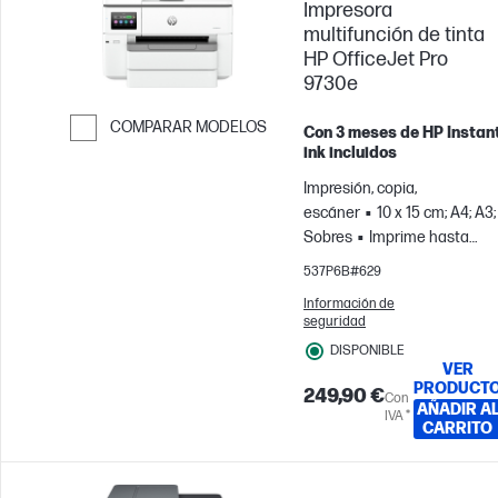
Impresora
multifunción de tinta
HP OfficeJet Pro
9730e
COMPARAR MODELOS
Con 3 meses de HP Instan
ink incluidos
Saltar para comparar
Impresión, copia,
escáner
10 x 15 cm; A4; A3;
Sobres
Imprime hasta
1500 páginas al mes
537P6B#629
Información de
seguridad
DISPONIBLE
VER
PRODUCT
249,90 €
Con
AÑADIR A
IVA *
CARRITO