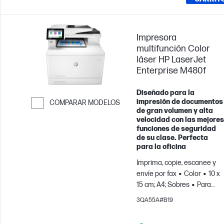
Impresora
multifunción Color
láser HP LaserJet
Enterprise M480f
Diseñado para la
impresión de documentos
COMPARAR MODELOS
de gran volumen y alta
Saltar para comparar
velocidad con las mejores
funciones de seguridad
de su clase. Perfecta
para la oficina
Imprima, copie, escanee y
envíe por fax
Color
10 x
15 cm; A4; Sobres
Para
equipos de hasta 10
3QA55A#B19
usuarios; Imprime hasta
4000 páginas al mes