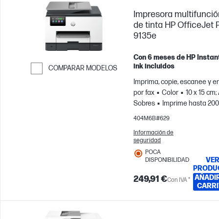
Impresora multifunció
de tinta HP OfficeJet 
9135e
Con 6 meses de HP Instan
ink incluidos
COMPARAR MODELOS
Imprima, copie, escanee y e
Saltar para comparar
por fax
Color
10 x 15 cm; 
Sobres
Imprime hasta 20
páginas al mes; Para equipo
404M6B#629
hasta 5 usuarios
Información de
seguridad
POCA
VE
DISPONIBILIDAD
PRODU
AÑADIR
249,91 €
Con IVA *
CARRI