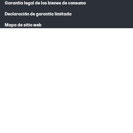
Garantía legal de los bienes de consumo
Declaración de garantía limitada
Mapa de sitio web
* En pedidos menores de 25€ se cargarán 5€ de gastos de envío.
Los precios y la disponibilidad de productos están sujetos a cambio
sin previo aviso. Consulta las especificaciones del producto en las
fichas técnicas. Si el producto cumple la norma EN 55032 Clase A,
pueden producirse interferencias en la recepción de televisión o
radio cuando se utiliza en zonas residenciales (en condiciones
desfavorables). Ten en cuenta que actualmente no enviamos a
Islas Canarias, Ceuta y Melilla, internacionalmente o a apartados
de correos.
*Los productos HP están sujetos a compensación equitativa por