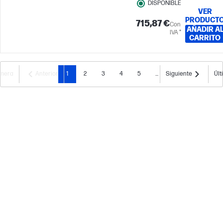
DISPONIBLE
VER
PRODUCT
715,87 €
Con
AÑADIR A
IVA *
CARRITO
imera
Anterior
1
2
3
4
5
...
Siguiente
Últ