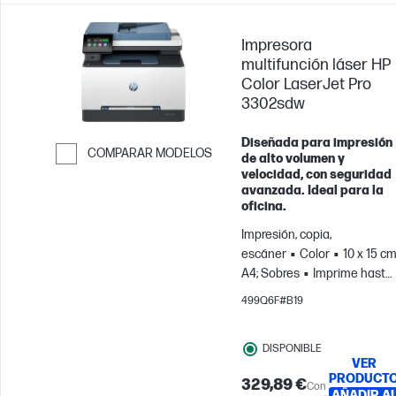
Impresora
multifunción láser HP
Color LaserJet Pro
3302sdw
Diseñada para impresión
COMPARAR MODELOS
de alto volumen y
velocidad, con seguridad
Saltar para comparar
avanzada. Ideal para la
oficina.
Impresión, copia,
escáner
Color
10 x 15 cm
A4; Sobres
Imprime hasta
2500 páginas/mes; Para
499Q6F#B19
equipos de hasta 7 usuarios
DISPONIBLE
VER
PRODUCT
329,89 €
Con
AÑADIR A