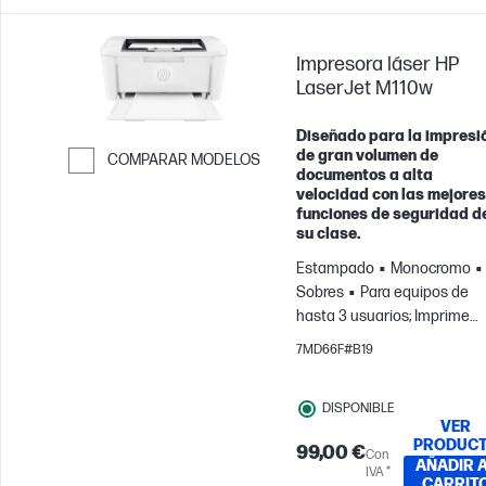
Impresora láser HP
LaserJet M110w
Diseñado para la impresi
de gran volumen de
COMPARAR MODELOS
documentos a alta
Saltar para comparar
velocidad con las mejores
funciones de seguridad d
su clase.
Estampado
Monocromo
Sobres
Para equipos de
hasta 3 usuarios; Imprime
hasta 1000 páginas al mes
7MD66F#B19
DISPONIBLE
VER
PRODUC
99,00 €
Con
AÑADIR 
IVA *
CARRIT