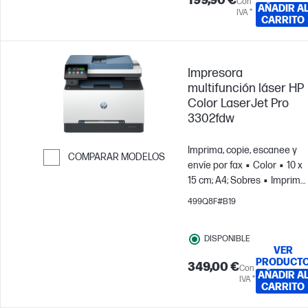
199,90 €
Con
AÑADIR A
IVA *
CARRITO
Impresora
multifunción láser HP
Color LaserJet Pro
3302fdw
Imprima, copie, escanee y
COMPARAR MODELOS
envíe por fax
Color
10 x
Saltar para comparar
15 cm; A4; Sobres
Imprime
hasta 2500 páginas/mes;
499Q8F#B19
Para equipos de hasta 7
usuarios
DISPONIBLE
VER
PRODUCT
349,00 €
Con
AÑADIR A
IVA *
CARRITO