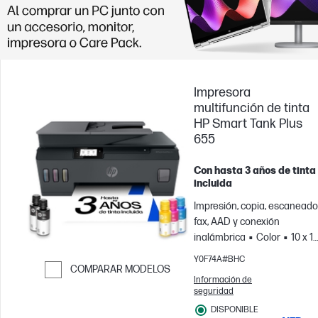
Impresora
multifunción de tinta
HP Smart Tank Plus
655
Con hasta 3 años de tinta
incluida
Impresión, copia, escaneado
fax, AAD y conexión
inalámbrica
Color
10 x 1
cm; A4; Sobres
Para
Y0F74A#BHC
equipos de hasta 3 usuarios
COMPARAR MODELOS
Información de
Imprime hasta 800 páginas
Saltar para comparar
seguridad
al mes
DISPONIBLE