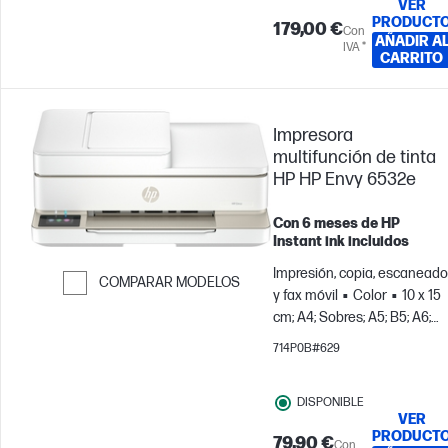
VER
PRODUCT
179,00 €
Con
AÑADIR A
IVA *
CARRITO
Impresora
multifunción de tinta
HP HP Envy 6532e
Con 6 meses de HP
Instant ink incluidos
Impresión, copia, escaneado
COMPARAR MODELOS
y fax móvil
Color
10 x 15
Saltar para comparar
cm; A4; Sobres; A5; B5; A6;
DL; C6
Imprime hasta 100
714P0B#629
páginas al mes
DISPONIBLE
VER
PRODUCT
79,90 €
Con