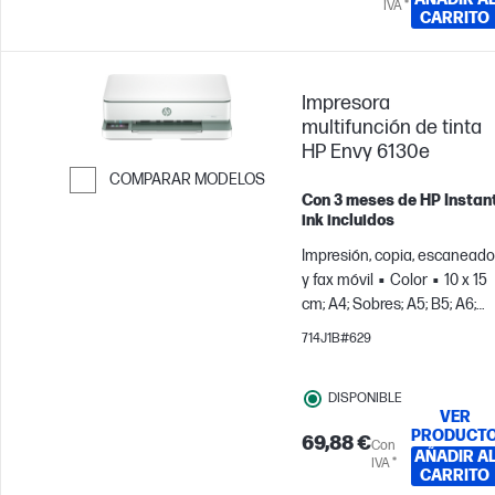
IVA *
CARRITO
Impresora
multifunción de tinta
HP Envy 6130e
COMPARAR MODELOS
Con 3 meses de HP Instan
Saltar para comparar
ink incluidos
Impresión, copia, escaneado
y fax móvil
Color
10 x 15
cm; A4; Sobres; A5; B5; A6;
DL; C6
Para equipos de
714J1B#629
hasta 3 usuarios; Imprime
hasta 100 páginas al mes
DISPONIBLE
VER
PRODUCT
69,88 €
Con
AÑADIR A
IVA *
CARRITO