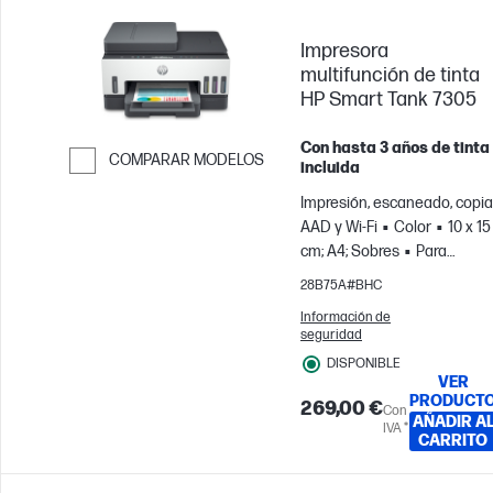
Impresora
multifunción de tinta
HP Smart Tank 7305
Con hasta 3 años de tinta
COMPARAR MODELOS
incluida
Saltar para comparar
Impresión, escaneado, copia
AAD y Wi-Fi
Color
10 x 15
cm; A4; Sobres
Para
equipos de hasta 3 usuarios
28B75A#BHC
Imprime hasta 800 páginas
Información de
al mes
seguridad
DISPONIBLE
VER
PRODUCT
269,00 €
Con
AÑADIR A
IVA *
CARRITO