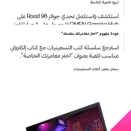
اريح اللعبة الكاملة
نشّط شريطين آخرين من قوة الاحتمال في Road 96
باستخدام OMEN Vitality، وهي ميزة حصرية يتم
عودة مفهوم "اختر مغامرتك بنفسك"
استكشف واستكمل تحدي جوائز Road 96 على
فتحها فقط عن طريق تنزيل OMEN Gaming Hub.
OMEN Gaming Hub للحصول على فرصة للفوز
استرجع سلسلة كتب التسعينيات مع كتاب إلكتروني
بالنسخة الكاملة من اللعبة.
مناسب للعبة بعنوان "اختر مغامرتك الخاصة".
اشترك لتربح من خلال إكمال تحدي جوائز Road 96
على OMEN Gaming Hub.
سجل بعض أنغام التسعينيات
اغتنم فرصة الفوز بالموسيقى التصويرية المستوحاة
من التسعينيات والتي تضم فرق Toxic Avenger
وCocoon وSurvive (Stranger Things). ما عليك
سوى إكمال تحدي جوائز Road 96 على OMEN
Gaming Hub.