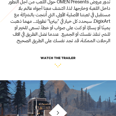
تدور عروض OMEN Presents حول اللعب من أجل التطور
داخل اللعبة وخارجها. لذا، اكتشف معنا أجواء عالم بلا
مستقبل في لعبتنا الأصلية الأولى، التي أُنتجت بالشراكة مع
DigixArt. سيحدد كل خيار في "بيتريا" تطورك... مهما ذهبت
يمينًا أو يسارًا، أو كنت على صواب أو خطأ، تسعى للخير أو
للشر، تنقذ نفسك أو الجميع. عندما تضل الطريق في آلاف
الرحلات الممكنة، قد تجد نفسك على الطريق الصحيح.