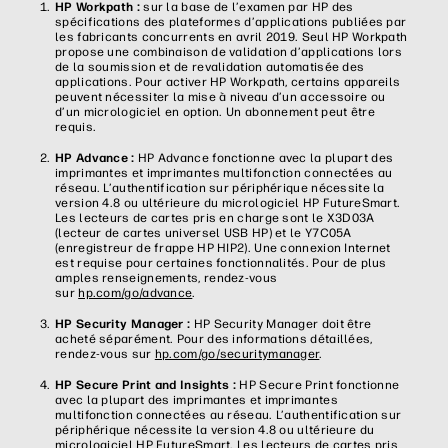
HP Workpath :
sur la base de l’examen par HP des
spécifications des plateformes d’applications publiées par
les fabricants concurrents en avril 2019. Seul HP Workpath
propose une combinaison de validation d’applications lors
de la soumission et de revalidation automatisée des
applications. Pour activer HP Workpath, certains appareils
peuvent nécessiter la mise à niveau d’un accessoire ou
d’un micrologiciel en option. Un abonnement peut être
requis.
HP Advance :
HP Advance fonctionne avec la plupart des
imprimantes et imprimantes multifonction connectées au
réseau. L’authentification sur périphérique nécessite la
version 4.8 ou ultérieure du micrologiciel HP FutureSmart.
Les lecteurs de cartes pris en charge sont le X3D03A
(lecteur de cartes universel USB HP) et le Y7C05A
(enregistreur de frappe HP HIP2). Une connexion Internet
est requise pour certaines fonctionnalités. Pour de plus
amples renseignements, rendez-vous
sur
hp.com/go/advance
.
HP Security Manager :
HP Security Manager doit être
acheté séparément. Pour des informations détaillées,
rendez-vous sur
hp.com/go/securitymanager
.
HP Secure Print and Insights :
HP Secure Print fonctionne
avec la plupart des imprimantes et imprimantes
multifonction connectées au réseau. L’authentification sur
périphérique nécessite la version 4.8 ou ultérieure du
micrologiciel HP FutureSmart. Les lecteurs de cartes pris