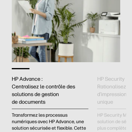
HP Advance :
HP Security Ma
Centralisez le contrôle des
Rationalisez la
solutions de gestion
d’impression a
de documents
unique
Transformez les processus
HP Security Man
numériques avec HP Advance, une
solution de sécu
solution sécurisée et flexible. Cette
plus complète. E