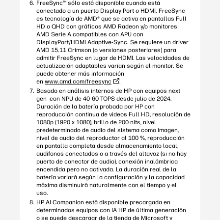
FreeSync™ sólo está disponible cuando está
conectado a un puerto Display Port o HDMI. FreeSync
es tecnología de AMD® que se activa en pantallas Full
HD o QHD con gráficos AMD Radeon y/o monitores
AMD Serie A compatibles con APU con
DisplayPort/HDMI Adaptive-Sync. Se requiere un driver
AMD 15.11 Crimson (o versiones posteriores) para
admitir FreeSync en lugar de HDMI. Las velocidades de
actualización adaptables varían según el monitor. Se
puede obtener más información
en
www.amd.com/freesync
.
Basado en análisis internos de HP con equipos next
gen con NPU de 40-60 TOPS desde julio de 2024.
Duración de la batería probada por HP con
reproducción continua de videos Full HD, resolución de
1080p (1920 x 1080), brillo de 200 nits, nivel
predeterminado de audio del sistema como imagen,
nivel de audio del reproductor al 100 %, reproducción
en pantalla completa desde almacenamiento local,
audífonos conectados o a través del altavoz (si no hay
puerto de conector de audio), conexión inalámbrica
encendida pero no activada. La duración real de la
batería variará según la configuración y la capacidad
máxima disminuirá naturalmente con el tiempo y el
uso.
HP AI Companion está disponible precargada en
determinados equipos con IA HP de última generación
o se puede descargar de la tienda de Microsoft y