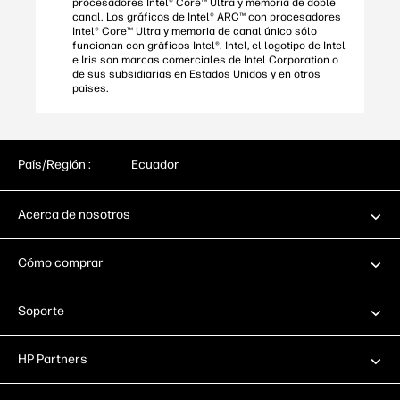
procesadores Intel® Core™ Ultra y memoria de doble
canal. Los gráficos de Intel® ARC™ con procesadores
Intel® Core™ Ultra y memoria de canal único sólo
funcionan con gráficos Intel®. Intel, el logotipo de Intel
e Iris son marcas comerciales de Intel Corporation o
de sus subsidiarias en Estados Unidos y en otros
países.
País/Región :
Ecuador
Acerca de nosotros
Cómo comprar
Soporte
HP Partners