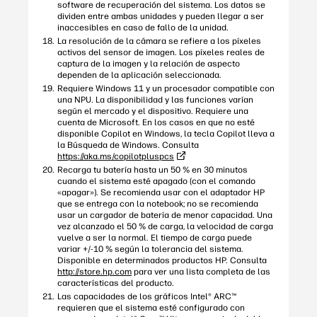
software de recuperación del sistema. Los datos se
dividen entre ambas unidades y pueden llegar a ser
inaccesibles en caso de fallo de la unidad.
La resolución de la cámara se refiere a los píxeles
activos del sensor de imagen. Los píxeles reales de
captura de la imagen y la relación de aspecto
dependen de la aplicación seleccionada.
Requiere Windows 11 y un procesador compatible con
una NPU. La disponibilidad y las funciones varían
según el mercado y el dispositivo. Requiere una
cuenta de Microsoft. En los casos en que no esté
disponible Copilot en Windows, la tecla Copilot lleva a
la Búsqueda de Windows. Consulta
https://aka.ms/copilotpluspcs
Recarga tu batería hasta un 50 % en 30 minutos
cuando el sistema esté apagado (con el comando
«apagar»). Se recomienda usar con el adaptador HP
que se entrega con la notebook; no se recomienda
usar un cargador de batería de menor capacidad. Una
vez alcanzado el 50 % de carga, la velocidad de carga
vuelve a ser la normal. El tiempo de carga puede
variar +/-10 % según la tolerancia del sistema.
Disponible en determinados productos HP. Consulta
http://store.hp.com
para ver una lista completa de las
características del producto.
Las capacidades de los gráficos Intel® ARC™
requieren que el sistema esté configurado con