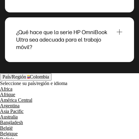
Las laptops HP OmniBook Ultra ofrecen
opciones de pantalla premium, que incluyen
configuraciones con pantallas OLED de hasta
¿Qué hace que la serie HP OmniBook
3K diseñadas para ofrecer detalles nítidos y
Ultra sea adecuada para el trabajo
colores intensos para el trabajo, la creación de
móvil?
contenido y el entretenimiento.
HP OmniBook Ultra cuenta con un diseño
compacto y ligero, una batería de larga duración
y una estructura resistente, lo que la hace
País/Región
Colombia
idónea para los usuarios que necesitan un
Seleccione su país/región e idioma
Africa
desempeño confiable al trabajar en varios
Afrique
lugares.
América Central
Argentina
Asia Pacific
Australia
Bangladesh
België
Belgique