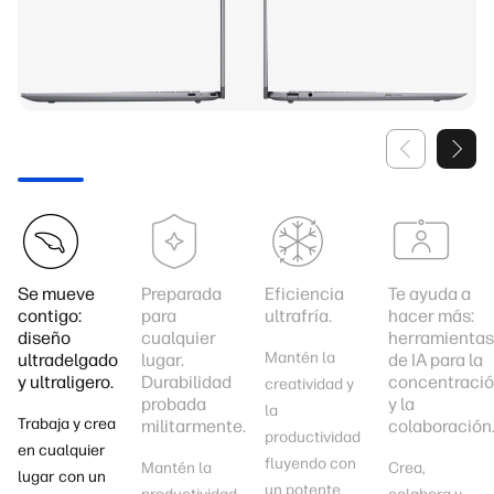
Se mueve
Preparada
Eficiencia
Te ayuda a
contigo:
para
ultrafría.
hacer más:
diseño
cualquier
herramientas
Mantén la
ultradelgado
lugar.
de IA para la
y ultraligero.
Durabilidad
concentraci
creatividad y
probada
y la
la
Trabaja y crea
militarmente.
colaboración
productividad
en cualquier
fluyendo con
Mantén la
Crea,
lugar con un
un potente