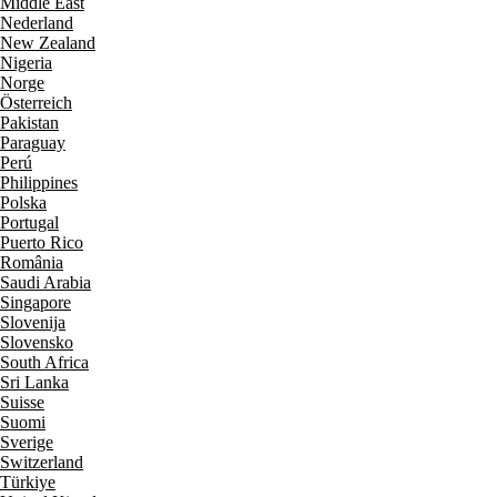
Middle East
Nederland
New Zealand
Nigeria
Norge
Österreich
Pakistan
Paraguay
Perú
Philippines
Polska
Portugal
Puerto Rico
România
Saudi Arabia
Singapore
Slovenija
Slovensko
South Africa
Sri Lanka
Suisse
Suomi
Sverige
Switzerland
Türkiye