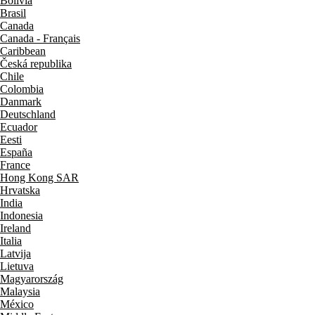
Bolivia
Brasil
Canada
Canada - Français
Caribbean
Česká republika
Chile
Colombia
Danmark
Deutschland
Ecuador
Eesti
España
France
Hong Kong SAR
Hrvatska
India
Indonesia
Ireland
Italia
Latvija
Lietuva
Magyarország
Malaysia
México