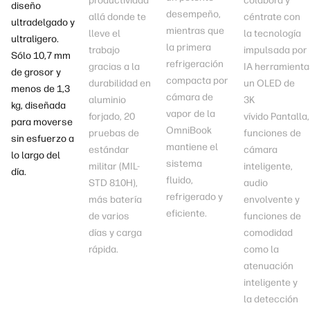
productividad
colabora y
diseño
desempeño,
allá donde te
céntrate con
ultradelgado y
mientras que
lleve el
la tecnología
ultraligero.
la primera
trabajo
impulsada por
Sólo 10,7 mm
refrigeración
gracias a la
IA
herramienta
de grosor y
compacta por
durabilidad en
un OLED de
menos de 1,3
cámara de
aluminio
3K
kg
, diseñada
vapor de la
forjado, 20
vívido
Pantalla
,
para moverse
OmniBook
pruebas de
funciones de
sin esfuerzo a
mantiene el
estándar
cámara
lo largo del
sistema
militar (MIL-
inteligente,
día.
fluido,
STD 810H)
,
audio
refrigerado y
más batería
envolvente y
eficiente.
de varios
funciones de
días
y carga
comodidad
rápida
.
como la
atenuación
inteligente y
la detección