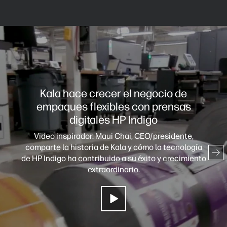
Kala hace crecer el negocio de
empaques flexibles con prensas
digitales HP Indigo
Video inspirador. Maui Chai, CEO/presidente,
comparte la historia de Kala y cómo la tecnología
de HP Indigo ha contribuido a su éxito y crecimiento
extraordinario.