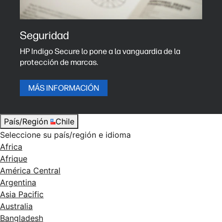
Seguridad
HP Indigo Secure lo pone a la vanguardia de la
protección de marcas.
MÁS INFORMACIÓN
País/Región
Chile
Seleccione su país/región e idioma
Africa
Afrique
América Central
Argentina
Asia Pacific
Australia
Bangladesh