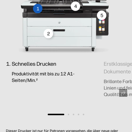
4
1
5
2
Schnelles Drucken
Erstklassig
Dokumente
Produktivität mit bis zu 12 A1-
Seiten/Min.²
Brillante Far
Linien und fe
Qualität als 
Dieser Drucker ist nur für Patronen vorgesehen, die über neue oder