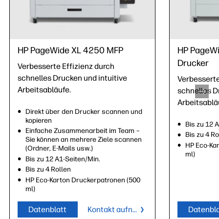
HP PageWide XL 4250 MFP
HP PageWi
Drucker
Verbesserte Effizienz durch
schnelles Drucken und intuitive
Verbesserte
Arbeitsabläufe.
schnelles D
Arbeitsablä
Direkt über den Drucker scannen und
kopieren
Bis zu 12 
Einfache Zusammenarbeit im Team –
Bis zu 4 Ro
Sie können an mehrere Ziele scannen
HP Eco-Kar
(Ordner, E-Mails usw.)
ml)
Bis zu 12 A1-Seiten/Min.
Bis zu 4 Rollen
HP Eco-Karton Druckerpatronen (500
ml)
Datenblatt
Kontakt aufnehmen
Datenbla