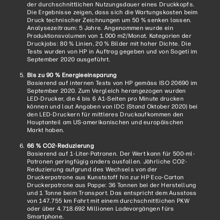
der durchschnittlichen Nutzungsdauer eines Druckkopfs.
Die Ergebnisse zeigen, dass sich die Wartungskosten beim
Druck technischer Zeichnungen um 50 % senken lassen.
Analysezeitraum: 5 Jahre. Angenommen wurde ein
Produktionsvolumen von 1.000 m2/Monat. Kategorien der
Druckjobs: 80 % Linien, 20 % Bilder mit hoher Dichte. Die
Tests wurden von HP in Auftrag gegeben und von Sogeti im
September 2020 ausgeführt.
Bis zu 90 % Energieeinsparung
Basierend auf internen Tests von HP gemäss ISO 20690 im
September 2020. Zum Vergleich herangezogen wurden
LED-Drucker, die 4 bis 6 A1-Seiten pro Minute drucken
können und laut Angaben von IDC (Stand Oktober 2020) bei
den LED-Druckern für mittleres Druckaufkommen den
Hauptanteil am US-amerikanischen und europäischen
Markt haben.
66 % CO2-Reduzierung
Basierend auf 1-Liter-Patronen. Der Wert kann für 500-ml-
Patronen geringfügig anders ausfallen. Jährliche CO2-
Reduzierung aufgrund des Wechsels von der
Druckerpatrone aus Kunststoff hin zur HP Eco-Carton
Druckerpatrone aus Pappe: 36 Tonnen bei der Herstellung
und 1 Tonne beim Transport. Das entspricht dem Ausstoss
von 147.755 km Fahrt mit einem durchschnittlichen PKW
oder über 4.718.692 Millionen Ladevorgängen fürs
Smartphone.