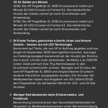
15 A1-Seiten pro Minute
4200: Die HP PageWide XL 4200 Druckerserie liefert pro
Minute 10 CAD-Drucke im Format A1. Die tatsächliche
Anzahl der Seiten variiert je nach Druckmodus und
Anwendung.
4700: Die HP PageWide XL 4700 Druckerserie liefert pro
Minute 15 CAD-Drucke im Format A1. Die tatsächliche
Anzahl der Seiten variiert je nach Druckmodus und
Anwendung.
Brillante Farben, gestochen scharfe Linien und feinste
Details – besser als mit LED-Technologie
Basierend auf Tests, die von HP in Auftrag gegeben und von
Sogeti im September 2020 durchgeführt wurden. Aussage
zur Detailgenauigkeit basierend auf der Anzahl der Brüche,
die in einer 1,5-mm-Linie vorkommen. Vertikale 1 px C/M/Y/K
Linien. Gedruckt auf Oce 75 g Normalpapier in den
Druckmodi schnell/sehr schnell. Bezogen auf Drucke, die
vom HP PageWide XL 8200 und vergleichbaren Druckern
anderer Hersteller ausgegeben wurden. Die Drucker der
Wettbewerber haben laut Angaben von IDC (Stand 2019)
den Hauptanteil am weltweiten Markt für LED- und UV-Gel-
Drucker.
Weniger Betriebskosten beim Schwarzweiss- und
Farbdruck
Berechnung basierend auf den Gesamtbetriebskosten im
Vergleich zu Wettbewerbsdruckern unter Berücksichtigung