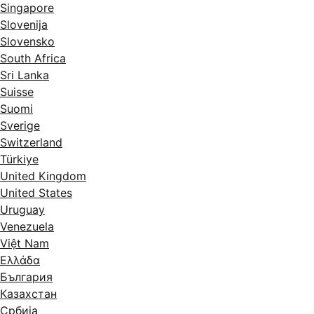
Singapore
Slovenija
Slovensko
South Africa
Sri Lanka
Suisse
Suomi
Sverige
Switzerland
Türkiye
United Kingdom
United States
Uruguay
Venezuela
Việt Nam
Ελλάδα
България
Казахстан
Србија