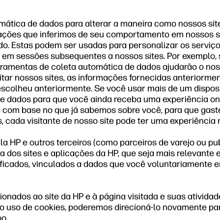
ática de dados para alterar a maneira como nossos sit
rmações que inferimos de seu comportamento em nossos s
ado. Estas podem ser usadas para personalizar os serviç
em sessões subsequentes a nossos sites. Por exemplo, 
ferramentas de coleta automática de dados ajudarão o no
itar nossos sites, as informações fornecidas anteriorm
 escolheu anteriormente. Se você usar mais de um disp
 de dados para que você ainda receba uma experiência 
za com base no que já sabemos sobre você, para que ga
 cada visitante de nosso site pode ter uma experiência 
la HP e outros terceiros (como parceiros de varejo ou pu
ra dos sites e aplicações da HP, que seja mais relevante 
ficados, vinculados a dados que você voluntariamente e
ados ao site da HP e à página visitada e suas atividades
o uso de cookies, poderemos direcioná-lo novamente par
o.