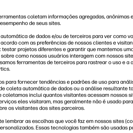
erramentas coletam informações agregadas, anônimas e e
desempenho de seus sites.
utomática de dados e/ou de terceiros para ver como você 
cordo com as preferências de nossos clientes e visitant
 testar projetos diferentes e garantir que mantemos um
sobre como nossos usuários interagem com nossos sites
mos ferramentas de terceiros para rastrear o uso e a at
tics.
 para fornecer tendências e padrões de uso para anális
de coleta automática de dados ou a análise resultant
e coletamos inclui quantos visitantes acessam nossos sit
erviços eles visitaram, mas geralmente não é usado para
 os visitantes dos sites parceiros.
te lembrar as escolhas que você faz em nossos sites (co
personalizados. Essas tecnologias também são usadas p