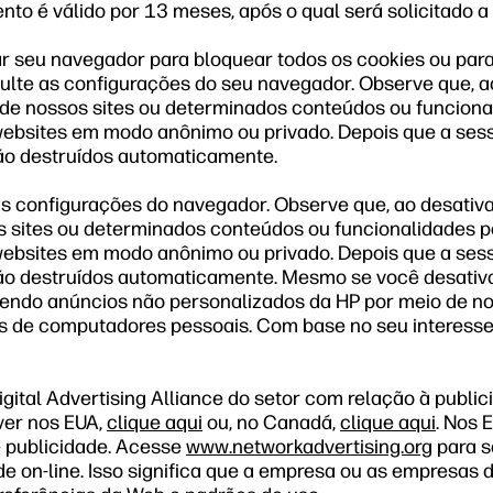
to é válido por 13 meses, após o qual será solicitado a
r seu navegador para bloquear todos os cookies ou para
ulte as configurações do seu navegador. Observe que, ao
de nossos sites ou determinados conteúdos ou funciona
bsites em modo anônimo ou privado. Depois que a ses
ão destruídos automaticamente.
as configurações do navegador. Observe que, ao desativa
 sites ou determinados conteúdos ou funcionalidades p
bsites em modo anônimo ou privado. Depois que a ses
são destruídos automaticamente. Mesmo se você desativ
endo anúncios não personalizados da HP por meio de nos
 de computadores pessoais. Com base no seu interesse
ital Advertising Alliance do setor com relação à publi
ver nos EUA,
clique aqui
ou, no Canadá,
clique aqui
. Nos 
e publicidade. Acesse
www.networkadvertising.org
para s
de on-line. Isso significa que a empresa ou as empresas