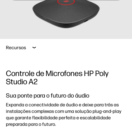
Controle de Microfones HP Poly Studio A2
Microfone de
Recursos
Controle de Microfones HP Poly Studio A2
Controle de Microfones HP Poly
Microfone de mesa HP Poly Studio A2
Studio A2
Compatibilidade
Sua ponte para o futuro do áudio
Expanda a conectividade de áudio e deixe para trás as
Software
instalações complexas com uma solução plug-and-play
que garante flexibilidade perfeita e escalabilidade
Produtos relacionados
preparada para o futuro.