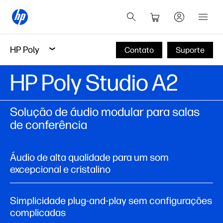
HP Poly
Contato
Suporte
HP Poly Studio A2
Solução de áudio modular para salas
de conferência
Áudio de alta qualidade para um som
excepcional e cristalino
Simplicidade plug-and-play sem configurações
complicadas