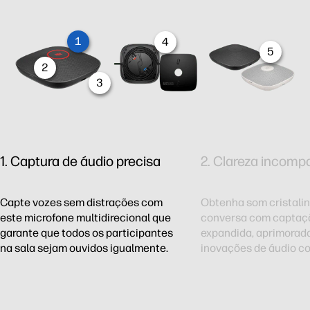
1
4
5
2
3
1. Captura de áudio precisa
2. Clareza incomp
Capte vozes sem distrações com
Obtenha som cristalin
este microfone multidirecional que
conversa com captaçã
garante que todos os participantes
expandida, aprimorad
na sala sejam ouvidos igualmente.
inovações de áudio co