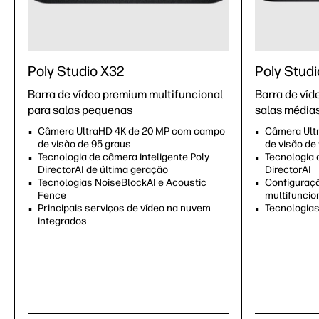
Poly Studio X32
Poly Studi
Barra de vídeo premium multifuncional
Barra de víd
para salas pequenas
salas média
Câmera UltraHD 4K de 20 MP com campo
Câmera Ult
de visão de 95 graus
de visão de
Tecnologia de câmera inteligente Poly
Tecnologia 
DirectorAI de última geração
DirectorAI
Tecnologias NoiseBlockAI e Acoustic
Configuraçã
Fence
multifuncio
Principais serviços de vídeo na nuvem
Tecnologias
integrados