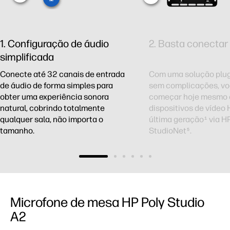
1. Configuração de áudio
2. Basta conectar
simplificada
Conecte até 32 canais de entrada
Com uma solução plug
de áudio de forma simples para
sem complicações, v
obter uma experiência sonora
começar hoje mesmo 
natural, cobrindo totalmente
dispositivos de vídeo 
qualquer sala, não importa o
última geração
via HP
1
tamanho.
StudioNet
.
5
Microfone de mesa HP Poly Studio
A2