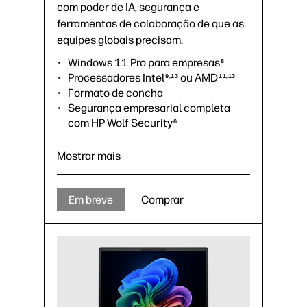
com poder de IA, segurança e
ferramentas de colaboração de que as
equipes globais precisam.
Windows 11 Pro para empresas
8
Processadores Intel
ou AMD
9,13
11,13
Formato de concha
Segurança empresarial completa
com HP Wolf Security
6
Capacidade de gerenciamento
empresarial completa
Mostrar mais
Tela de 13, 14 ou 16 pol. na diagonal
Glacier Silver
Em breve
Comprar