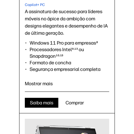
Copilot+ PC
A assinatura de sucesso para líderes
móveis no ápice da ambição com
designs elegantes e desempenho de IA
de última geração.
Windows 11 Pro para empresas
8
Processadores Intel
ou
9,13
Snapdragon
10,13
Formato de concha
Segurança empresarial completa
com HP Wolf Security
6
Tela de 14 pol. na diagonal
Mostrar mais
Cor Atmospheric Blue
Saiba mais
Comprar