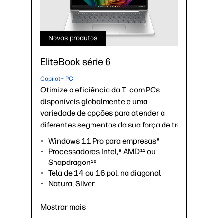
Novos produtos
EliteBook série 6
Copilot+ PC
Otimize a eficiência da TI com PCs
disponíveis globalmente e uma
variedade de opções para atender a
diferentes segmentos da sua força de trabalho.
Windows 11 Pro para empresas
8
Processadores Intel,
AMD
ou
9
11
Snapdragon
10
Tela de 14 ou 16 pol. na diagonal
Natural Silver
Webcam de 5 MP + infravermelho
14
Conectividade opcional HP Go
15,20
Mostrar mais
Wolf Security for Business
6