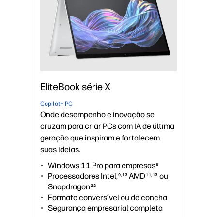
EliteBook série X
Copilot+ PC
Onde desempenho e inovação se
cruzam para criar PCs com IA de última
geração que inspiram e fortalecem
suas ideias.
Windows 11 Pro para empresas
8
Processadores Intel,
AMD
ou
9,13
11,13
Snapdragon
22
Formato conversível ou de concha
Segurança empresarial completa