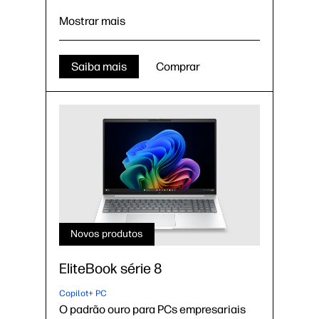
com HP Wolf Security
6
Capacidade de gerenciamento
Mostrar mais
empresarial completa
Tela de 14 pol. na diagonal
Saiba mais
Comprar
Novos produtos
EliteBook série 8
Copilot+ PC
O padrão ouro para PCs empresariais