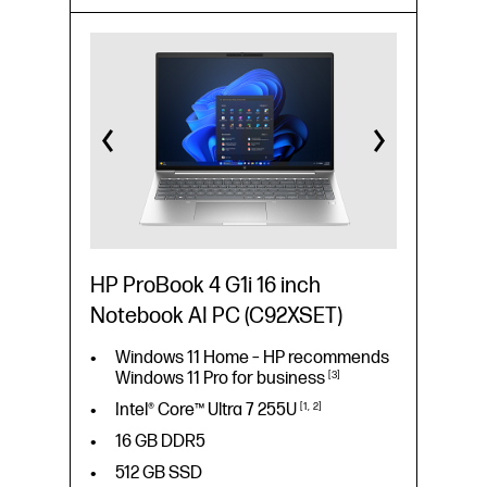
Intel® Core™ Ultra 5
225U
16 GB DDR5
512 GB SSD
16" WUXGA
HP ProBook 4 G1i 16 inch
Notebook AI PC (C92XSET)
Windows 11 Home – HP recommends
Windows 11 Pro for
business
3
Intel® Core™ Ultra 7
255U
1
2
16 GB DDR5
512 GB SSD