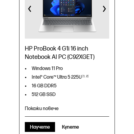
HP ProBook 4 G1i 16 inch
Notebook AI PC (C92XGET)
Windows 11 Pro
Intel® Core™ Ultra 5
225U
1
2
16 GB DDR5
512 GB SSD
Покажи повече
Windows 11 Pro
Научете
Купете
1
2