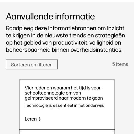
Aanvullende informatie
Raadpleeg deze informatiebronnen om inzicht
te krijgen in de nieuwste trends en strategieën
op het gebied van productiviteit, veiligheid en
beheersbaarheid binnen overheidsinstanties.
5 Items
Sorteren en filteren
Vier redenen waarom het tijd is voor
schooltechnologie om van
geïmproviseerd naar modern te gaan
Technologie is essentieel in het onderwijs
van vandaag; het is tijd om de sprong naar
moderne oplossingen te maken. Van
Leren
snellere prestaties tot sterkere
connectiviteit, betere apparaten kunnen een
groot verschil maken bij gemengd leren.