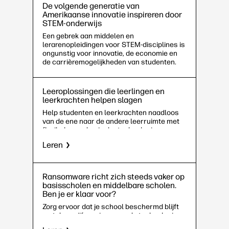
De volgende generatie van
Amerikaanse innovatie inspireren door
STEM-onderwijs
Een gebrek aan middelen en
lerarenopleidingen voor STEM-disciplines is
ongunstig voor innovatie, de economie en
de carrièremogelijkheden van studenten.
Dit is hoe onderwijstechnologie kan helpen.
Leeroplossingen die leerlingen en
leerkrachten helpen slagen
Help studenten en leerkrachten naadloos
van de ene naar de andere leerruimte met
flexibele academische technologie.
Leren
Ransomware richt zich steeds vaker op
basisscholen en middelbare scholen.
Ben je er klaar voor?
Zorg ervoor dat je school beschermd blijft
met deze vijf manieren om de technologie
en gegevens van je school te beveiligen.