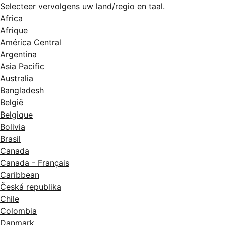
Selecteer vervolgens uw land/regio en taal.
Africa
Afrique
América Central
Argentina
Asia Pacific
Australia
Bangladesh
België
Belgique
Bolivia
Brasil
Canada
Canada - Français
Caribbean
Česká republika
Chile
Colombia
Danmark