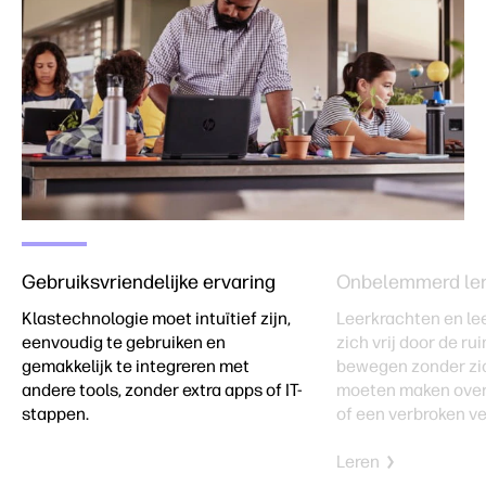
Gebruiksvriendelijke ervaring
Onbelemmerd le
Klastechnologie moet intuïtief zijn,
Leerkrachten en le
eenvoudig te gebruiken en
zich vrij door de r
gemakkelijk te integreren met
bewegen zonder zic
andere tools, zonder extra apps of IT-
moeten maken over 
stappen.
of een verbroken ve
Leren