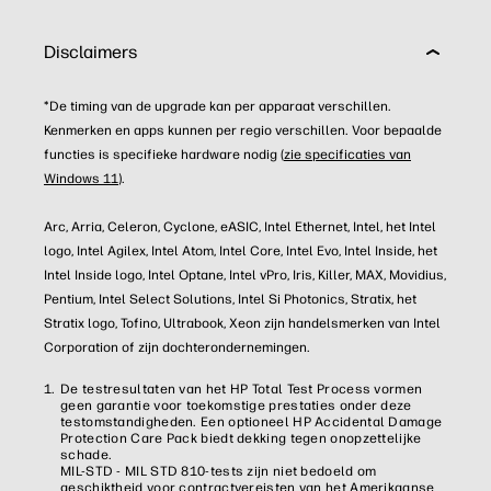
Disclaimers
*De timing van de upgrade kan per apparaat verschillen.
Kenmerken en apps kunnen per regio verschillen. Voor bepaalde
functies is specifieke hardware nodig (
zie specificaties van
Windows 11
).
Arc, Arria, Celeron, Cyclone, eASIC, Intel Ethernet, Intel, het Intel
logo, Intel Agilex, Intel Atom, Intel Core, Intel Evo, Intel Inside, het
Intel Inside logo, Intel Optane, Intel vPro, Iris, Killer, MAX, Movidius,
Pentium, Intel Select Solutions, Intel Si Photonics, Stratix, het
Stratix logo, Tofino, Ultrabook, Xeon zijn handelsmerken van Intel
Corporation of zijn dochterondernemingen.
De testresultaten van het HP Total Test Process vormen
geen garantie voor toekomstige prestaties onder deze
testomstandigheden. Een optioneel HP Accidental Damage
Protection Care Pack biedt dekking tegen onopzettelijke
schade.
MIL-STD - MIL STD 810-tests zijn niet bedoeld om
geschiktheid voor contractvereisten van het Amerikaanse