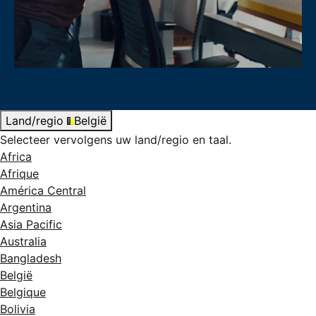
Land/regio
België
Selecteer vervolgens uw land/regio en taal.
Africa
Afrique
América Central
Argentina
Asia Pacific
Australia
Bangladesh
België
Belgique
Bolivia