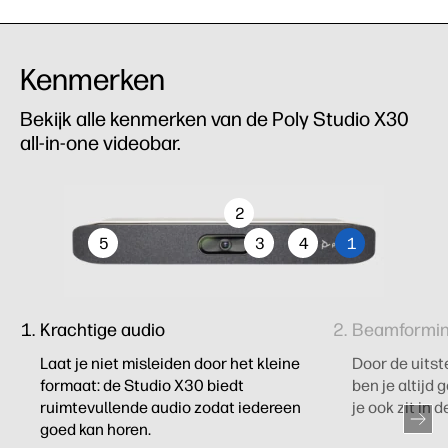
Kenmerken
Bekijk alle kenmerken van de Poly Studio X30
all-in-one videobar.
2
5
3
4
1
Krachtige audio
Beamformin
Laat je niet misleiden door het kleine
Door de uitst
formaat: de Studio X30 biedt
ben je altijd
ruimtevullende audio zodat iedereen
je ook zit in d
goed kan horen.