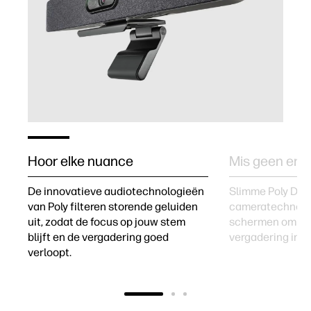
Hoor elke nuance
Mis geen enk
De innovatieve audiotechnologieën
Slimme Poly Dire
van Poly filteren storende geluiden
cameratechnolog
uit, zodat de focus op jouw stem
schermen om de
blijft en de vergadering goed
vergadering in f
verloopt.