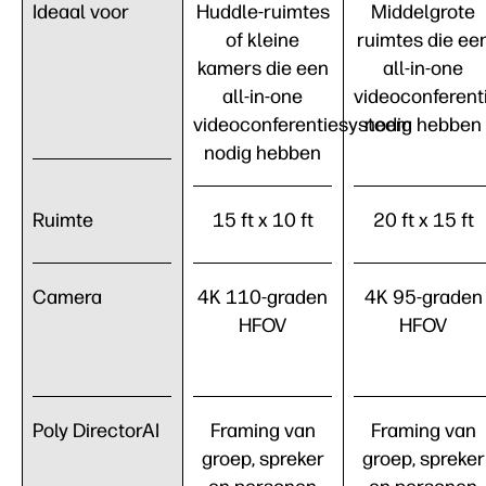
Ideaal voor
Huddle-ruimtes
Middelgrote
of kleine
ruimtes die ee
kamers die een
all-in-one
all-in-one
videoconferen
videoconferentiesysteem
nodig hebben
nodig hebben
Ruimte
15 ft x 10 ft
20 ft x 15 ft
Camera
4K 110-graden
4K 95-graden
HFOV
HFOV
Poly DirectorAI
Framing van
Framing van
groep, spreker
groep, spreker