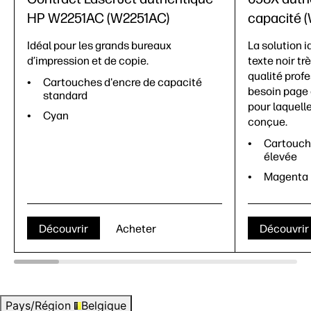
HP W2251AC (W2251AC)
capacité 
Idéal pour les grands bureaux
La solution i
d’impression et de copie.
texte noir tr
qualité prof
Cartouches d'encre de capacité
besoin page 
standard
pour laquell
Cyan
conçue.
Cartouch
élevée
Magenta
Découvrir
Acheter
Découvrir
Pays/Région
Belgique