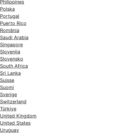
Philippines
Polska
Portugal
Puerto Rico
România
Saudi Arabia
Singapore
Slovenija
Slovensko
South Africa
Sri Lanka
Suisse
Suomi
Sverige
Switzerland
Türkiye
United Kingdom
United States
Uruguay