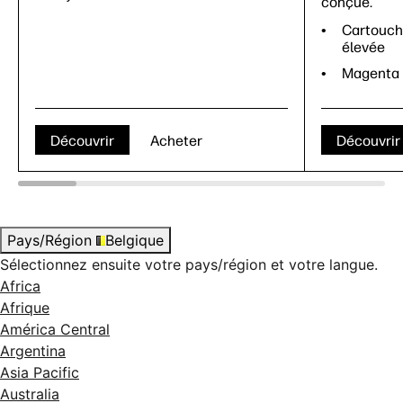
conçue.
Cartouch
élevée
Magenta
Découvrir
Acheter
Découvrir
Pays/Région
Belgique
Sélectionnez ensuite votre pays/région et votre langue.
Africa
Afrique
América Central
Argentina
Asia Pacific
Australia