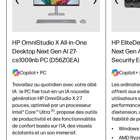
HP OmniStudio X All-in-One
HP EliteDe
Desktop Next Gen AI 27-
Next Gen A
cs1009nb PC (D56ZGEA)
Security 
Copilot+ PC
Copilot+
Travaillez au quotidien avec votre allié
Les ordinate
IA : le PC fixe tout-en-un IA nouvelle
offrent aux 
génération HP OmniStudio X 27
utilisateurs
pouces, optimisé par un processeur
performance
8
Intel® Core™
Ultra
, propose des outils
d’extension,
de productivité et des fonctionnalités
fiabilité de p
de confort basés sur l’IA, des visuels
Windows
éclatants et un son immersif.
AMD Ryze