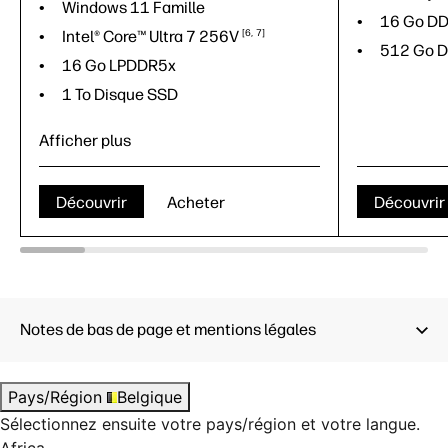
Windows 11 Famille
16 Go D
Intel® Core™ Ultra 7
256V
6
7
512 Go D
16 Go LPDDR5x
1 To Disque SSD
Afficher plus
Découvrir
Acheter
Découvrir
8
Notes de bas de page et mentions légales
Pays/Région
Belgique
Windows 11 Famille
Sélectionnez ensuite votre pays/région et votre langue.
Intel® Core™ Ultra 7
256V
6
7