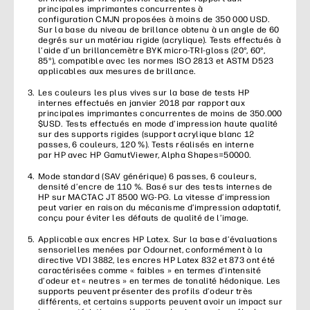
principales imprimantes concurrentes à
configuration CMJN proposées à moins de 350 000 USD.
Sur la base du niveau de brillance obtenu à un angle de 60
degrés sur un matériau rigide (acrylique). Tests effectués à
l’aide d’un brillancemètre BYK micro-TRI-gloss (20°, 60°,
85°), compatible avec les normes ISO 2813 et ASTM D523
applicables aux mesures de brillance.
Les couleurs les plus vives sur la base de tests HP
internes effectués en janvier 2018 par rapport aux
principales imprimantes concurrentes de moins de 350.000
$USD. Tests effectués en mode d’impression haute qualité
sur des supports rigides (support acrylique blanc 12
passes, 6 couleurs, 120 %). Tests réalisés en interne
par HP avec HP GamutViewer, Alpha Shapes=50000.
Mode standard (SAV générique) 6 passes, 6 couleurs,
densité d’encre de 110 %. Basé sur des tests internes de
HP sur MACTAC JT 8500 WG-PG. La vitesse d’impression
peut varier en raison du mécanisme d’impression adaptatif,
conçu pour éviter les défauts de qualité de l’image.
Applicable aux encres HP Latex. Sur la base d’évaluations
sensorielles menées par Odournet, conformément à la
directive VDI 3882, les encres HP Latex 832 et 873 ont été
caractérisées comme « faibles » en termes d’intensité
d’odeur et « neutres » en termes de tonalité hédonique. Les
supports peuvent présenter des profils d’odeur très
différents, et certains supports peuvent avoir un impact sur