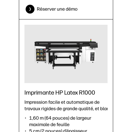
d’extension 64 pouces pour HP Latex
Réserver une démo
série R, kit de galets presseurs
latéraux pour HP Latex R530
›
Fiche technique (PDF)
Imprimante HP Latex R1000
Impression facile et automatique de
travaux rigides de grande qualité, et blanc.²
1,60 m (64 pouces) de largeur
maximale de feuille
5 cm (2 pouces) d’épaisseur