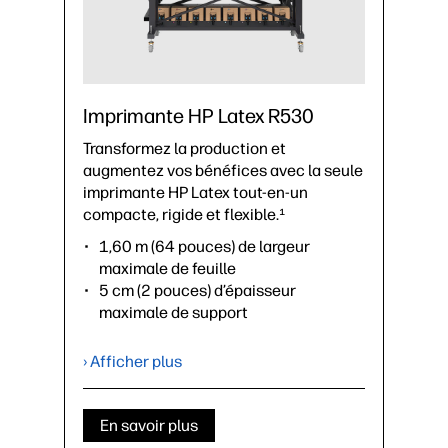
Imprimante HP Latex R530
Transformez la production et
augmentez vos bénéfices avec la seule
imprimante HP Latex tout-en-un
compacte, rigide et flexible.¹
1,60 m (64 pouces) de largeur
maximale de feuille
5 cm (2 pouces) d’épaisseur
maximale de support
Vitesse d’impression jusqu’à 24 m²/h
en qualité d’intérieur
› Afficher plus
Cartouches d'encre de 3 litres
(couleurs et blanc)
Rouleau unique jusqu’à 55 kg
En savoir plus
Accessoires en option : Tables