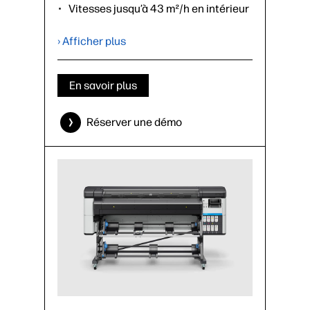
Vitesses jusqu’à 43 m²/h en intérieur
– 14 panneaux/h
Cartouches de 5 litres de couleur,
› Afficher plus
3 litres de blanc
Rouleau simple jusqu’à 100 kg
En savoir plus
›
Fiche technique (PDF)
Réserver une démo