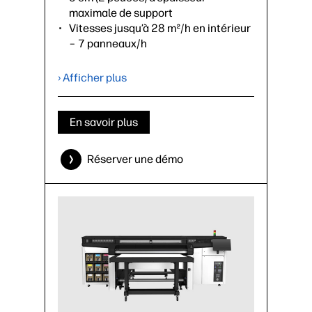
maximale de support
Vitesses jusqu’à 28 m²/h en intérieur
– 7 panneaux/h
Cartouches d'encre de 3 litres
(couleurs et blanc)
› Afficher plus
Disponible uniquement avec le kit
d'impression rouleau HP Latex R1000
En savoir plus
›
Fiche technique (PDF)
Réserver une démo