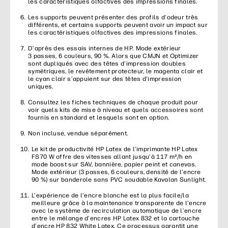
les caractéristiques olfactives des impressions finales.
Les supports peuvent présenter des profils d’odeur très
différents, et certains supports peuvent avoir un impact sur
les caractéristiques olfactives des impressions finales.
D’après des essais internes de HP. Mode extérieur
3 passes, 6 couleurs, 90 %. Alors que CMJN et Optimizer
sont dupliqués avec des têtes d’impression doubles
symétriques, le revêtement protecteur, le magenta clair et
le cyan clair s’appuient sur des têtes d’impression
uniques.
Consultez les fiches techniques de chaque produit pour
voir quels kits de mise à niveau et quels accessoires sont
fournis en standard et lesquels sont en option.
Non incluse, vendue séparément.
Le kit de productivité HP Latex de l’imprimante HP Latex
FS70 W offre des vitesses allant jusqu’à 117 m²/h en
mode boost sur SAV, bannière, papier peint et canevas.
Mode extérieur (3 passes, 6 couleurs, densité de l’encre
90 %) sur banderole sans PVC soudable Kavalan Sunlight.
L’expérience de l’encre blanche est la plus facile/la
meilleure grâce à la maintenance transparente de l’encre
avec le système de recirculation automatique de l’encre
entre le mélange d’encres HP Latex 832 et la cartouche
d’encre HP 832 White Latex. Ce processus garantit une