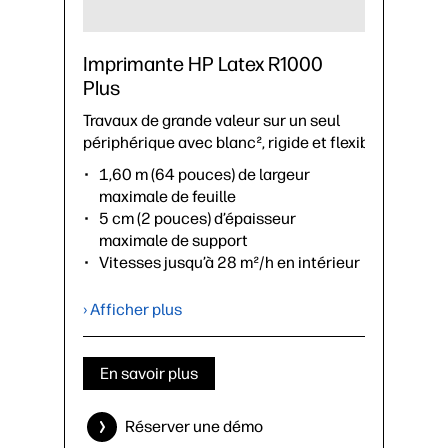
Imprimante HP Latex R1000
Plus
Travaux de grande valeur sur un seul
périphérique avec blanc², rigide et flexible.
1,60 m (64 pouces) de largeur
maximale de feuille
5 cm (2 pouces) d’épaisseur
maximale de support
Vitesses jusqu’à 28 m²/h en intérieur
– 7 panneaux/h
Cartouches d'encre de 3 litres
› Afficher plus
(couleurs et blanc)
Rouleau simple jusqu’à 68 kg
En savoir plus
›
Fiche technique (PDF)
Réserver une démo