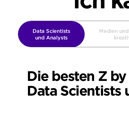
Ich k
Data Scientists
Medien und
und Analysts
kreati
Die besten Z by
Data Scientists
ZBook Studio G11
ZBoo