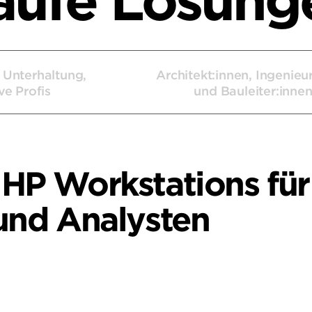
aufe Lösung
 Unterhaltung,
Architekt:innen, Ingenieu
ve Profis
und Bauleiter:inne
 HP Workstations für
 und Analysten
Z4 G5
k Fury G11