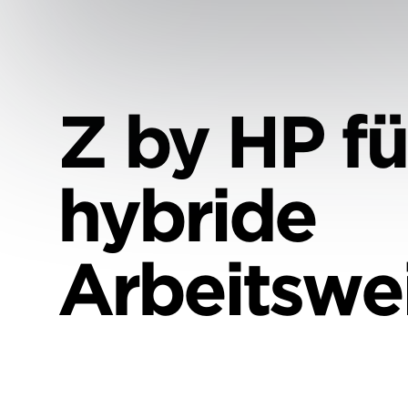
Z by HP fü
hybride
Arbeitswe