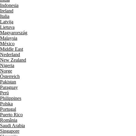
Indonesia
Ireland
Italia
Latvija
Lietuva
Magyarország
Malaysia
México
Middle East
Nederland
New Zealand
Nigeria
Norge
Österreich
Pakistan
Paraguay
Perú
Philippines
Polska
Portugal
Puerto Rico
România
Saudi Arabia
Singapore