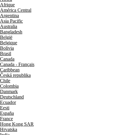
Afrique
América Central
Argentina
Asia Pacific
Australia
Bangladesh
België
Belgique
Bolivia
Brasil
Canada
Canada - Français
Caribbean
Česká republika
Chile
Colombia
Danmark
Deutschland
Ecuador
Eesti
España
France
Hong Kong SAR
Hrvatska
India