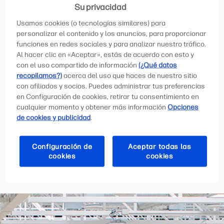
Su privacidad
Con más de 80 años de acciones que prueban nuestras
Usamos cookies (o tecnologías similares) para
intenciones, tenemos la confianza necesaria para
personalizar el contenido y los anuncios, para proporcionar
imaginar un mundo donde la innovación impulse
funciones en redes sociales y para analizar nuestro tráfico.
contribuciones extraordinarias para la humanidad.
Al hacer clic en «Aceptar», estás de acuerdo con esto y
con el uso compartido de información
(¿Qué datos
recopilamos?)
acerca del uso que haces de nuestro sitio
Y nuestra tecnología –un portafolio de productos y
con afiliados y socios. Puedes administrar tus preferencias
servicios de sistemas personales, impresoras y
en Configuración de cookies, retirar tu consentimiento en
soluciones de impresión en 3D– fue creada para inspirar
cualquier momento y obtener más información
Opciones
ese progreso.
de cookies y publicidad
.
Sabemos que las buenas ideas pueden venir de cualquier
persona, en cualquier momento y lugar.
Configuración de
Aceptar todas las
Y solo hace falta una para cambiar el mundo.
cookies
cookies