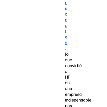
r
s
o
n
a
l
e
s
,
lo
que
convirtió
a
HP
en
una
empresa
indispensable
para