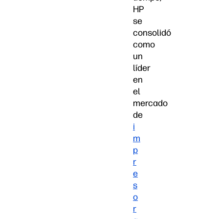
HP
se
consolidó
como
un
líder
en
el
mercado
de
i
m
p
r
e
s
o
r