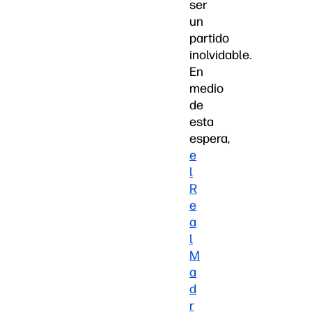
ser
un
partido
inolvidable.
En
medio
de
esta
espera,
e
l
R
e
a
l
M
a
d
r