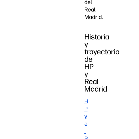
del
Real
Madrid.
Historia
y
trayectoria
de
HP
y
Real
Madrid
H
P
y
e
l
R