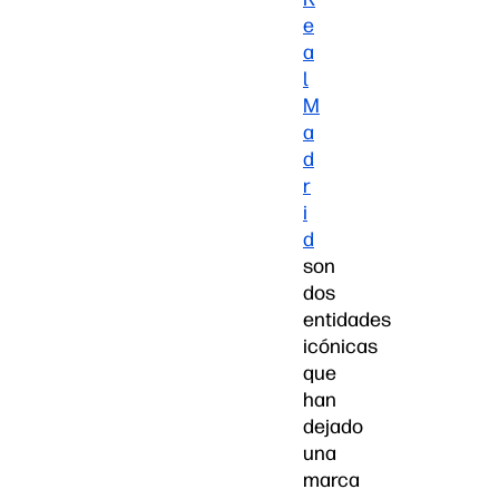
e
a
l
M
a
d
r
i
d
son
dos
entidades
icónicas
que
han
dejado
una
marca