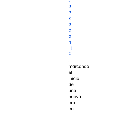
a
n
z
a
c
o
n
H
P
,
marcando
el
inicio
de
una
nueva
era
en