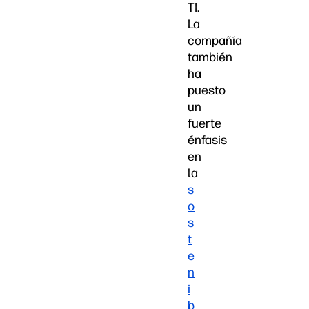
TI.
La
compañía
también
ha
puesto
un
fuerte
énfasis
en
la
s
o
s
t
e
n
i
b