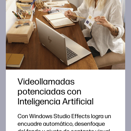
Videollamadas
Videollamadas
potenciadas con
potenciadas con
Inteligencia Artificial
Inteligencia Artificial
Con Windows Studio Effects logra un
Con Windows Studio Effects logra un
encuadre automático, desenfoque
encuadre automático, desenfoque