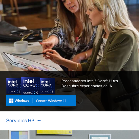
Procesadores Intel® Core™ Ultra
Descubre experiencias de IA
Hoy puedes
Funciones
Pantalla
Pr
Servicios HP
Hoy puedes