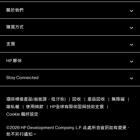
響。間接影響是基於預估值並使用乘數的結果。
2022 年資料包含一小部分 2021 年的資料，這
關於我們
些資料在 HP 2021 永續發展報告發佈時尚未取
得。
購買方式
我們透過提供學習和數位素養計畫和解決方案來
支援教育，實現更良好的學習成果。數位平等與
學習成果資料同時包含直接與間接影響。間接影
支援
響是基於預估值並使用乘數的結果。
截至 2022 年 10 月 31 日，我們的全球專利組合
包含超過 28,000 項專利，其中包括因我們於
HP 夥伴
2022 年 8 月收購 Plantronics, Inc.(“Poly”) 而獲
得的專利。
Stay Connected
包括 員工志工時數、員工捐款、HP 基金會配對
和 HP 基金會補助金的估值。
環保標章產品(省能源，低汙染)
|
回收
|
產品回收
|
無障礙
|
*不包括魁北克省
隱私權
|
使用條款
|
HP全球有限保固與技術支援
|
Cookie 偏好設定
©2026 HP Development Company, L.P. 此處所含資訊如有變更，
恕不另行通知。