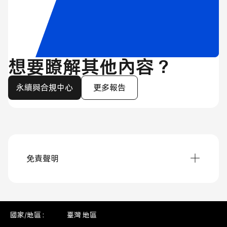
想要瞭解其他內容？
永續與合規中心
更多報告
免責聲明
產品供應情況可能因國家/地區而有所不同。
我們的計畫旨在至少提供以下一種途徑來加速數
位平權：硬體、連線能力、內容或數位素養。數
國家/地區 :
臺灣 地區
位平等與學習成果資料同時包含直接與間接影