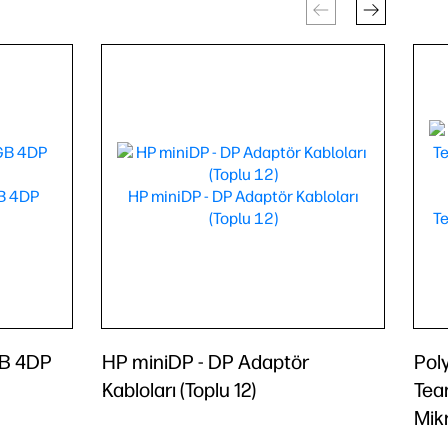
GB 4DP
HP miniDP - DP Adaptör
Pol
Kabloları (Toplu 12)
Tea
Mikr