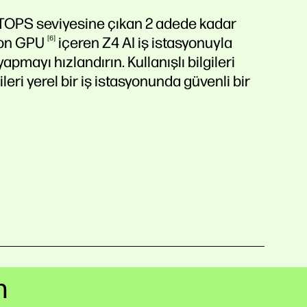
I TOPS seviyesine çıkan 2 adede kadar
ion
GPU
6
içeren Z4 AI iş istasyonuyla
pmayı hızlandırın. Kullanışlı bilgileri
leri yerel bir iş istasyonunda güvenli bir
n