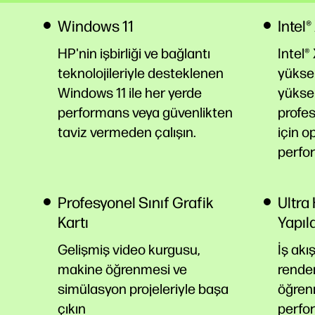
Windows 11
Intel
HP'nin işbirliği ve bağlantı
Intel®
teknolojileriyle desteklenen
yüksek
Windows 11 ile her yerde
yükse
performans veya güvenlikten
profes
taviz vermeden çalışın.
için o
perfo
Profesyonel Sınıf Grafik
Ultra 
Kartı
Yapıl
Gelişmiş video kurgusu,
İş akış
makine öğrenmesi ve
render
simülasyon projeleriyle başa
öğren
çıkın
perfo