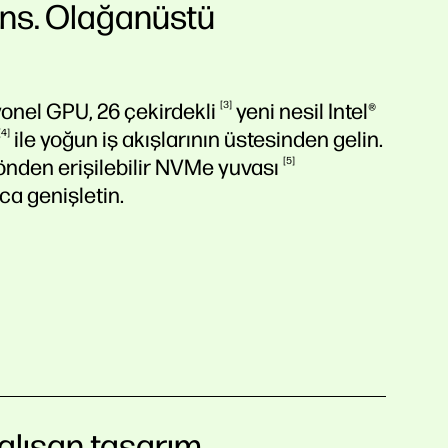
ns. Olağanüstü
syonel GPU, 26
çekirdekli
3
yeni nesil Intel®
4
ile yoğun iş akışlarının üstesinden gelin.
 önden erişilebilir NVMe
yuvası
5
ca genişletin.
alışan tasarım.