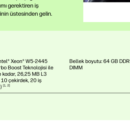
ımı gerektiren iş
inin üstesinden gelin.
ntel® Xeon® W5-2445
Bellek boyutu:
64 GB DDR
rbo Boost Teknolojisi ile
DIMM
e kadar, 26,25 MB L3
 10 çekirdek, 20 iş
)
1
2