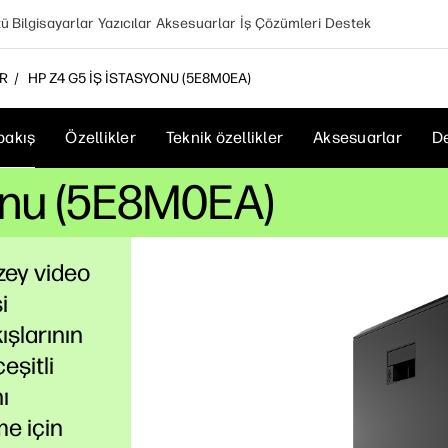
 Bilgisayarlar
Yazıcılar
Aksesuarlar
İş Çözümleri
Destek
AR
HP Z4 G5 İŞ İSTASYONU (5E8M0EA)
bakış
Özellikler
Teknik özellikler
Aksesuarlar
D
onu (5E8M0EA)
zey video
i
ışlarının
eşitli
ı
me için