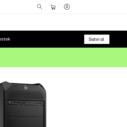
estek
Satın al