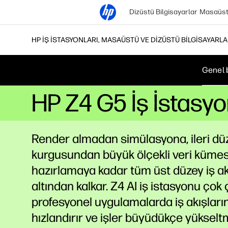
Dizüstü Bilgisayarlar
Masaüstü
HP İŞ İSTASYONLARI, MASAÜSTÜ VE DIZÜSTÜ BILGISAYARL
Genel 
HP Z4 G5 İş İstasy
Render almadan simülasyona, ileri dü
kurgusundan büyük ölçekli veri kümes
hazırlamaya kadar tüm üst düzey iş ak
altından kalkar. Z4 AI iş istasyonu çok ç
profesyonel uygulamalarda iş akışların
hızlandırır ve işler büyüdükçe yükselt