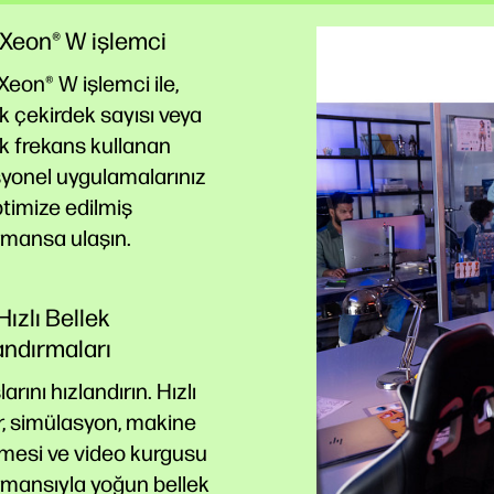
® Xeon® W işlemci
 Xeon® W işlemci ile,
 çekirdek sayısı veya
k frekans kullanan
yonel uygulamalarınız
ptimize edilmiş
rmansa
ulaşın.
Hızlı Bellek
andırmaları
larını hızlandırın. Hızlı
, simülasyon, makine
mesi ve video kurgusu
rmansıyla yoğun bellek