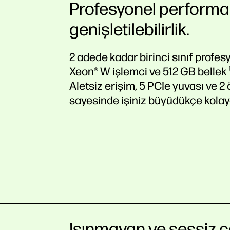
Profesyonel performa
genişletilebilirlik.
2 adede kadar birinci sınıf profe
Xeon® W işlemci ve 512 GB
bellek
Aletsiz erişim, 5 PCIe yuvası ve 2
sayesinde işiniz büyüdükçe kolay
Isınmayan ve sessiz ç