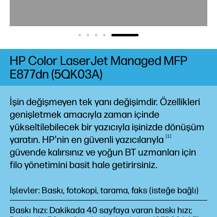
HP Color LaserJet Managed MFP
E877dn (5QK03A)
İşin değişmeyen tek yanı değişimdir. Özellikleri
genişletmek amacıyla zaman içinde
yükseltilebilecek bir yazıcıyla işinizde dönüşüm
1
yaratın. HPꞌnin en güvenli
yazıcılarıyla
güvende kalırsınız ve yoğun BT uzmanları için
filo yönetimini basit hale getirirsiniz.
İşlevler: Baskı, fotokopi, tarama, faks (isteğe bağlı)
Baskı hızı: Dakikada 40 sayfaya varan baskı hızı;