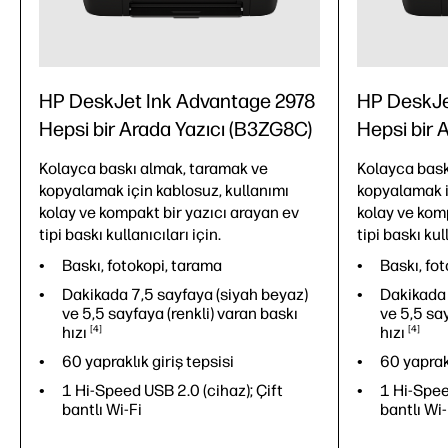
HP DeskJet Ink Advantage 2978
HP DeskJe
Hepsi bir Arada Yazıcı (B3ZG8C)
Hepsi bir 
Kolayca baskı almak, taramak ve
Kolayca bask
kopyalamak için kablosuz, kullanımı
kopyalamak i
kolay ve kompakt bir yazıcı arayan ev
kolay ve kom
tipi baskı kullanıcıları için.
tipi baskı kul
Baskı, fotokopi, tarama
Baskı, fo
Dakikada 7,5 sayfaya (siyah beyaz)
Dakikada 
ve 5,5 sayfaya (renkli) varan baskı
ve 5,5 say
hızı
4
hızı
4
60 yapraklık giriş tepsisi
60 yaprakl
1 Hi-Speed USB 2.0 (cihaz); Çift
1 Hi-Spee
bantlı Wi-Fi
bantlı Wi-