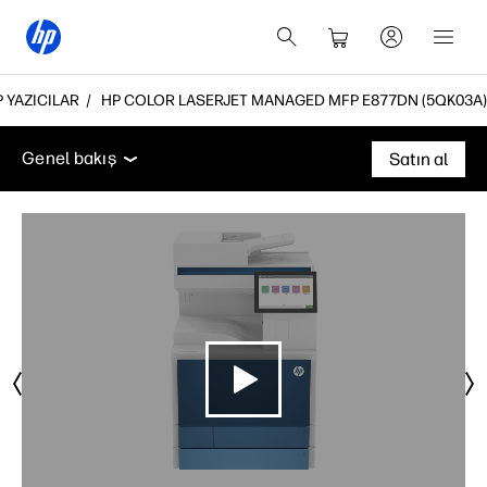
P YAZICILAR
HP COLOR LASERJET MANAGED MFP E877DN (5QK03A)
Genel bakış
Teknik özellikler
Aksesuarlar
Deste
Genel bakış
Satın al
Genel bakış
Teknik özellikler
Aksesuarlar
Destek