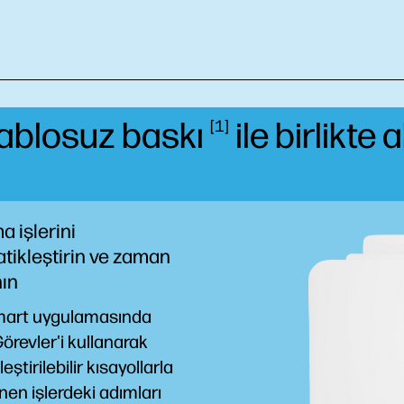
 kablosuz
baskı
ile birlikte 
1
a işlerini
tikleştirin ve zaman
ın
art uygulamasında
 Görevler'i kullanarak
leştirilebilir kısayollarla
nen işlerdeki adımları