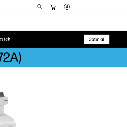
estek
Satın al
72A)