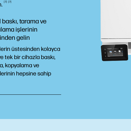
7
7
n.
 baskı, tarama ve
lama işlerinin
inden gelin
lerin üstesinden kolayca
ve tek bir cihazla baskı,
a, kopyalama ve
klerinin hepsine sahip