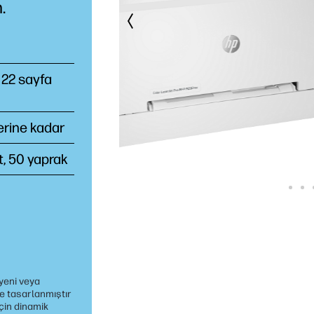
.
 22 sayfa
ğerine kadar
t, 50 yaprak
 yeni veya
re tasarlanmıştır
çin dinamik