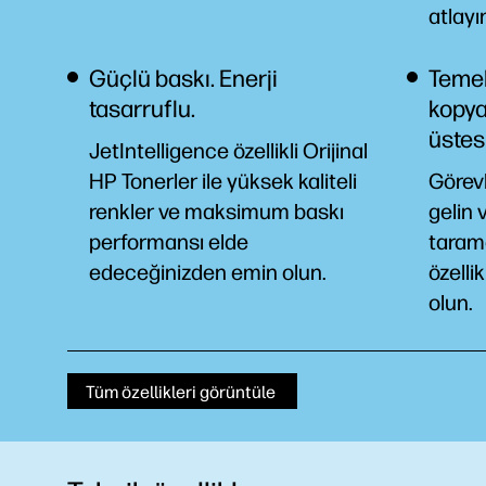
atlayı
Güçlü baskı. Enerji
Temel
tasarruflu.
kopya
üstes
JetIntelligence özellikli Orijinal
HP Tonerler ile yüksek kaliteli
Görev
renkler ve maksimum baskı
gelin 
performansı elde
taram
edeceğinizden emin
olun.
özelli
olun.
Tüm özellikleri görüntüle