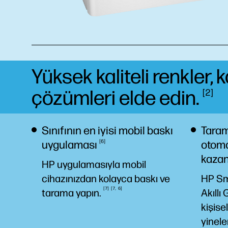
Yüksek kaliteli renkler,
çözümleri elde
edin.
2
Sınıfının en iyisi mobil baskı
Taram
uygulaması
6
otoma
kazan
HP uygulamasıyla mobil
cihazınızdan kolayca baskı ve
HP Sm
7
7
6
tarama
yapın.
Akıllı
kişisel
yinele