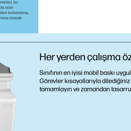
rmeleri, bu
da olan
iden kullanılmış,
ımına olanak
Her yerden çalışma ö
Sınıfının en iyisi mobil baskı uyg
Görevler kısayollarıyla dilediğiniz 
tamamlayın ve zamandan tasarr