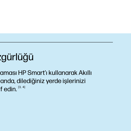
zgürlüğü
ulaması HP Smart'ı kullanarak Akıllı
anda, dilediğiniz yerde işlerinizi
uf
edin.
3
4