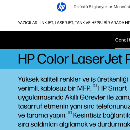
Dizüstü Bilgisayarlar
Masaüstü
YAZICILAR - INKJET, LASERJET, TANK VE HEPSI BIR ARADA H
Genel 
HP Color LaserJet
Yüksek kaliteli renkler ve iş üretkenliği 
1
verimli, kablosuz bir
MFP.
HP Smart
uygulamasında Akıllı Görevler ile za
tasarruf etmenin yanı sıra telefonunu
2
ve tarama
yapın.
Kesintisiz bağlantıl
sıra saldırıları algılamak ve durdurmak