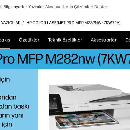
 Bilgisayarlar
Yazıcılar
Aksesuarlar
İş Çözümleri
Destek
P YAZICILAR
HP COLOR LASERJET PRO MFP M282NW (7KW72A)
bakış
Özellikler
Teknik özellikler
Aksesuarlar
D
 Pro MFP M282nw (7KW
için
mandan
zdan baskı
arın yanı
 için