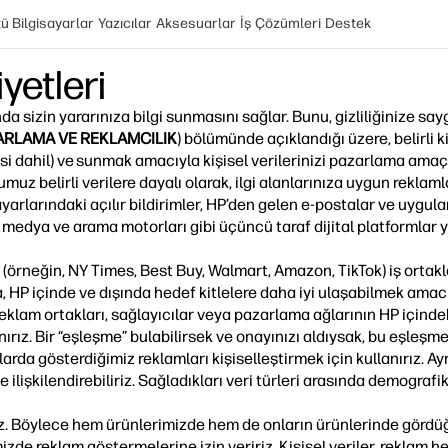
 Bilgisayarlar
Yazıcılar
Aksesuarlar
İş Çözümleri
Destek
yetleri
a sizin yararınıza bilgi sunmasını sağlar. Bunu, gizliliğinize say
ARLAMA VE REKLAMCILIK
) bölümünde açıklandığı üzere, belirli ki
si dahil) ve sunmak amacıyla kişisel verilerinizi pazarlama amaçl
z belirli verilere dayalı olarak, ilgi alanlarınıza uygun reklaml
yarlarındaki açılır bildirimler, HP’den gelen e-postalar ve uygulam
edya ve arama motorları gibi üçüncü taraf dijital platformlar ye
rneğin, NY Times, Best Buy, Walmart, Amazon, TikTok) iş ortakları
ıca, HP içinde ve dışında hedef kitlelere daha iyi ulaşabilmek amac
, reklam ortakları, sağlayıcılar veya pazarlama ağlarının HP içindek
lanırız. Bir “eşleşme” bulabilirsek ve onayınızı aldıysak, bu eşleş
rda gösterdiğimiz reklamları kişiselleştirmek için kullanırız. Ay
rle ilişkilendirebiliriz. Sağladıkları veri türleri arasında demografik 
riz. Böylece hem ürünlerimizde hem de onların ürünlerinde gördüğü
mizde reklam göstermelerine izin veririz. Kişisel veriler, reklam