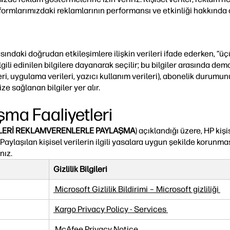
latformlarımızdaki reklamlarının performansı ve etkinliği hakkında 
asındaki doğrudan etkileşimlere ilişkin verileri ifade ederken, “ü
gili edinilen bilgilere dayanarak seçilir; bu bilgiler arasında demo
leri, uygulama verileri, yazıcı kullanım verileri), abonelik durumu
e sağlanan bilgiler yer alır.
aşma Faaliyetleri
İLERİ REKLAMVERENLERLE PAYLAŞMA
) açıklandığı üzere, HP kişi
 Paylaşılan kişisel verilerin ilgili yasalara uygun şekilde korunma
nız.
Gizlilik Bilgileri
Microsoft Gizlilik Bildirimi – Microsoft gizliliği
Kargo Privacy Policy - Services
McAfee Privacy Notice