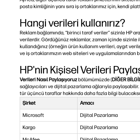
posta kimliğinin yanı sıra iş ortaklarımız için, kendi p
Hangi verileri kullanırız?
Reklam bağlamında, “birinci taraf veriler” sizinle HP ar
verilerdir. Gördüğünüz reklamlar, zaman içinde sizinle il
kullandığınız (örneğin ürün kullanım verileri, aygıt veri
ve iş ortaklarımızın web siteleri ve uygulamalarından biz
HP'nin Kişisel Verileri Payl
Verileri Nasıl Paylaşıyoruz
bölümümüzde (
DİĞER BİLG
sağlayıcıları ve dijital pazarlama ağlarıyla paylaşabilir.
tür üçüncü taraflar hakkında daha fazla bilgi bulacaksı
Şirket
Amacı
Microsoft
Dijital Pazarlama
Kargo
Dijital Pazarlama
McAfee
Dijital Pazarlama