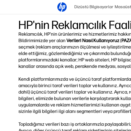
Dizüstü Bilgisayarlar
Masaüstü
HP'nin Reklamcılık Faali
Reklamcılık, HP’nin ürünlerimiz ve hizmetlerimiz hakkınd
Bildirimimizde yer alan
Verileri Nasıl Kullanıyoruz
(
PAZ
seçmek (reklam araçlarımızın ölçülmesi ve iyileştirilme
elde ettiğimiz, gözlemlediğimiz ve çıkarımda bulunduğumu
platformlarımızdaki kanallar; HP web siteleri, HP bilgisa
kanallar arasında açık web, perakende medyası, sosyal m
Kendi platformlarımızda ve üçüncü taraf platformlarda (ö
amacıyla birinci taraf verileri toplar ve kullanırız. Ayr
dahil) üçüncü taraf verileri toplar ve kullanırız. Ayrıca
bilgileri, elimizde bulunan verilerle karşılaştırarak kul
uygulamalarda ve reklam hizmetlerimizi kullanan aygıtla
sizinle ilgili bilgileri ilgi alanı segmentleri veya profille
Topladığımız verileri bazı iş ortaklarımızla paylaşabili
Ayrıca, diğer üçüncü taraf reklam şirketlerinin siteleri