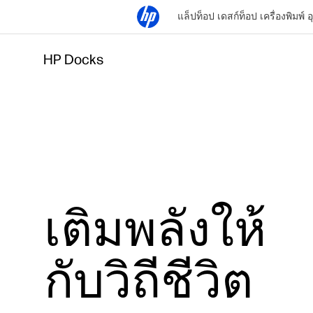
แล็ปท็อป
เดสก์ท็อป
เครื่องพิมพ์
อ
HP Docks
เติมพลังให้
กับวิถีชีวิต