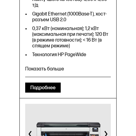
т/д
Gigabit Ethernet (1000Base-T), хост-
разъем USB 2.0
0,37 кВт (номинальная); 1,2 кВт
(максимальная при печати); 120 Вт
(в режиме готовности); < 16 Вт (в
спящем режиме)
Технология HP PageWide
Показать больше
Качество цветной печати (режим
Подробнее
наилучшего качества): 1200 x 1200
т/д
Gigabit Ethernet (1000Base-T), хост-
разъем USB 2.0
0,37 кВт (номинальная); 1,2 кВт
(максимальная при печати); 120 Вт
(в режиме готовности); < 16 Вт (в