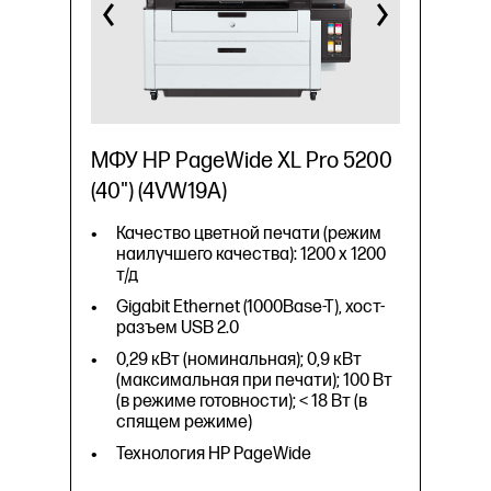
МФУ HP PageWide XL Pro 5200
(40") (4VW19A)
Качество цветной печати (режим
наилучшего качества): 1200 x 1200
т/д
Gigabit Ethernet (1000Base-T), хост-
разъем USB 2.0
0,29 кВт (номинальная); 0,9 кВт
(максимальная при печати); 100 Вт
(в режиме готовности); < 18 Вт (в
спящем режиме)
Технология HP PageWide