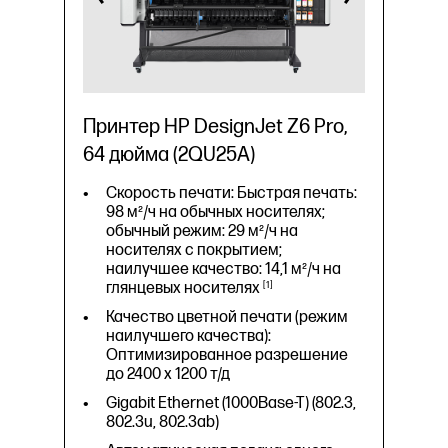
спящем режиме)
Технология HP PageWide
1955 x 785 x 1637 мм
Принтер HP DesignJet Z6 Pro,
64 дюйма (2QU25A)
Скорость печати: Быстрая печать:
98 м²/ч на обычных носителях;
обычный режим: 29 м²/ч на
носителях с покрытием;
наилучшее качество: 14,1 м²/ч на
глянцевых
носителях
1
Качество цветной печати (режим
наилучшего качества):
Оптимизированное разрешение
до 2400 x 1200 т/д
Gigabit Ethernet (1000Base-T) (802.3,
802.3u, 802.3ab)