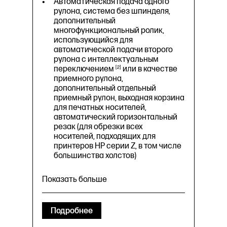
Автоматическая подача одного
рулона, система без шпинделя,
дополнительный
многофункциональный ролик,
использующийся для
автоматической подачи второго
рулона с интеллектуальным
переключением
2
или в качестве
приемного рулона,
дополнительный отдельный
приемный рулон, выходная корзина
для печатных носителей,
автоматический горизонтальный
резак (для обрезки всех
носителей, подходящих для
принтеров HP серии Z, в том числе
большинства холстов)
Показать больше
Скорость печати: Быстрая печать:
Подробнее
98 м²/ч на обычных носителях;