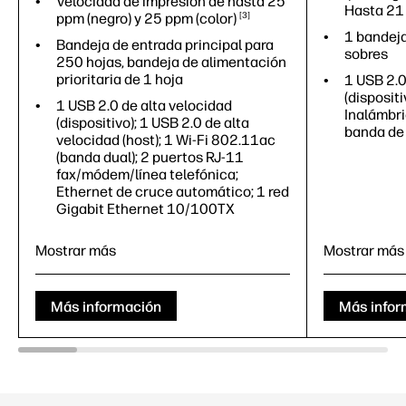
Velocidad de impresión de hasta 25
Hasta 2
ppm (negro) y 25 ppm
(color)
3
1 bandeja
Bandeja de entrada principal para
sobres
250 hojas, bandeja de alimentación
prioritaria de 1 hoja
1 USB 2.0
(disposit
1 USB 2.0 de alta velocidad
Inalámbri
(dispositivo); 1 USB 2.0 de alta
banda de
velocidad (host); 1 Wi-Fi 802.11ac
(banda dual); 2 puertos RJ-11
fax/módem/línea telefónica;
Ethernet de cruce automático; 1 red
Gigabit Ethernet 10/100TX
Mostrar más
Mostrar más
Impresión
Más información
Más infor
Negro (no
Negro (no
Negro (a 
ipm; Negro
Hasta 2