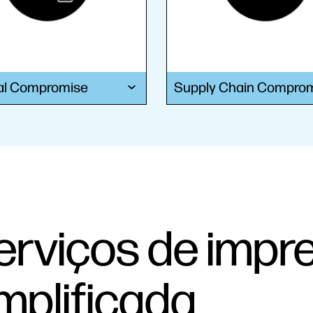
al Compromise
Supply Chain Compro
erviços de impr
mplificada