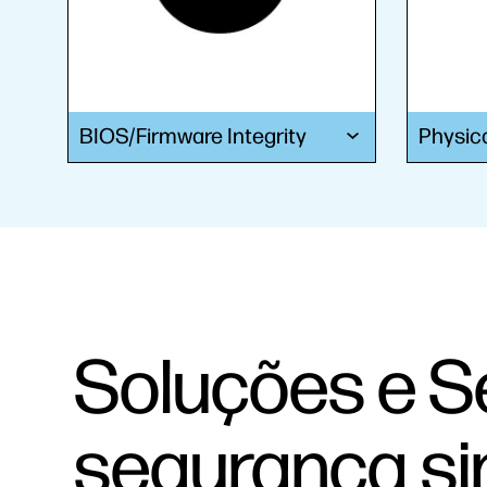
BIOS/Firmware Integrity
Physic
Soluções e S
segurança si