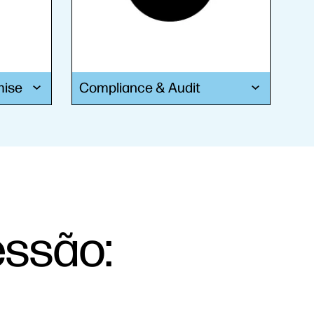
mise
Compliance & Audit
essão: