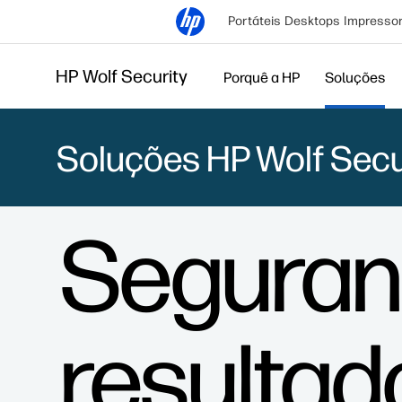
Portáteis
Desktops
Impresso
HP Wolf Security
Porquê a HP
Soluções
Soluções HP Wolf Secu
Seguran
resulta