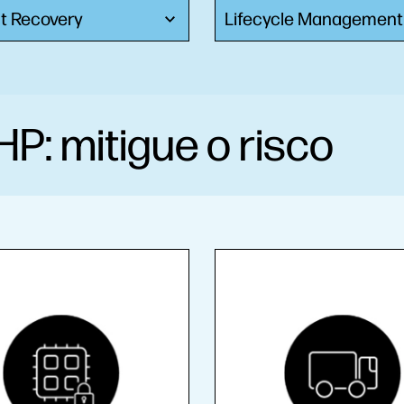
nt Recovery
Lifecycle Management
P: mitigue o risco