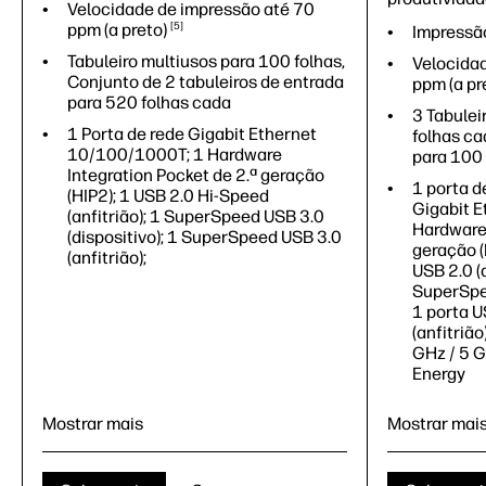
Velocidade de impressão até 70
ppm (a
preto)
5
Impressão,
Tabuleiro multiusos para 100 folhas,
Velocida
Conjunto de 2 tabuleiros de entrada
ppm (a pr
para 520 folhas cada
3 Tabulei
1 Porta de rede Gigabit Ethernet
folhas ca
10/100/1000T; 1 Hardware
para 100 
Integration Pocket de 2.ª geração
1 porta d
(HIP2); 1 USB 2.0 Hi-Speed
Gigabit 
(anfitrião); 1 SuperSpeed USB 3.0
Hardware 
(dispositivo); 1 SuperSpeed USB 3.0
geração (
(anfitrião);
USB 2.0 (a
SuperSpee
1 porta 
(anfitrião
GHz / 5 G
Energy
Mostrar mais
Mostrar mai