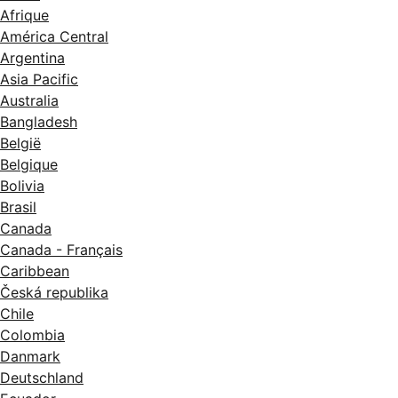
USB 2.0 (a
Afrique
SuperSpee
América Central
1 porta 
Argentina
(anfitrião
GHz / 5 G
Asia Pacific
Energy
Australia
Capacidad
Bangladesh
Apple Air
België
Mopria™;
Belgique
to-Print (
Bolivia
Brasil
Canada
Canada - Français
Caribbean
Česká republika
Chile
Colombia
Danmark
Deutschland