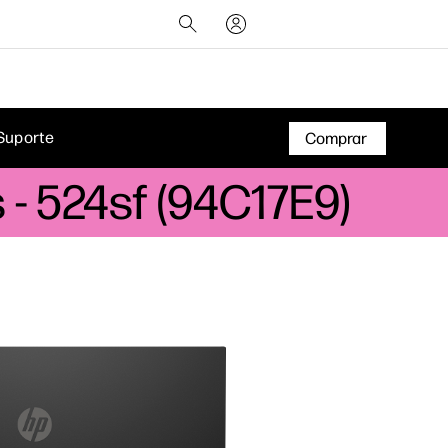
Suporte
Comprar
 - 524sf (94C17E9)