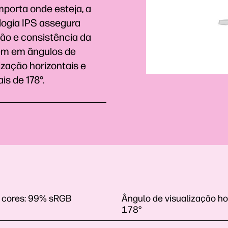
mporta onde esteja, a
logia IPS assegura
são e consistência da
m em ângulos de
ização horizontais e
ais de 178°.
cores:
99% sRGB
Ângulo de visualização hor
178°