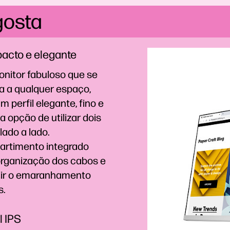
gosta
cto e elegante
nitor fabuloso que se
a a qualquer espaço,
 perfil elegante, fino e
 a opção de utilizar dois
lado a lado.
rtimento integrado
organização dos cabos e
ir o emaranhamento
s.
l IPS