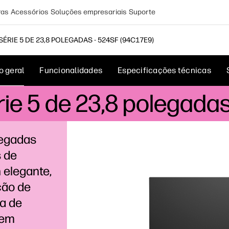
ras
Acessórios
Soluções empresariais
Suporte
ÉRIE 5 DE 23,8 POLEGADAS - 524SF (94C17E9)
o geral
Funcionalidades
Especificações técnicas
ie 5 de 23,8 polegadas
legadas
s de
 elegante,
ação de
xa de
sem