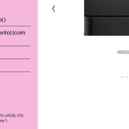
l.)
ento) (com
9% sRGB, IPS;
fe®)