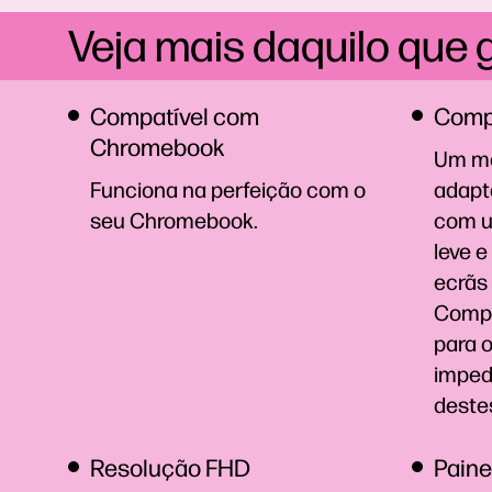
Veja mais daquilo que 
Compatível com
Compa
Chromebook
Um mo
Funciona na perfeição com o
adapt
seu
Chromebook.
com um
leve e
ecrãs 
Compa
para 
imped
deste
Resolução FHD
Paine