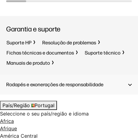
função de Ligar/Desligar
automático da impressora
HP Thermal Inkjet
Velo. de 
76 impre
Garantia e suporte
1100 x 690 x 935 mm
Cor da qu
(óptimo):
Suporte HP
Resolução de problemas
optimiza
Fichas técnicas e documentos
Suporte técnico
Gigabit E
2.0 Hi-Sp
Manuais de produto
Wi-Fi Dir
Alimentaç
por rolo,
Rodapés e exonerações de responsabilidade
folhas, c
cortador 
<35 W (e
País/Região
Portugal
(pronta),
Seleccione o seu país/região e idioma
<0,2 W (d
Africa
HP Therma
Afrique
1317 x 6
América Central