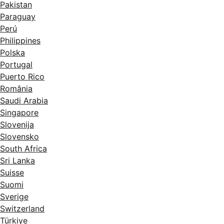
Pakistan
Paraguay
Perú
Philippines
Polska
Portugal
Puerto Rico
România
Saudi Arabia
Singapore
Slovenija
Slovensko
South Africa
Sri Lanka
Suisse
Suomi
Sverige
Switzerland
Türkiye