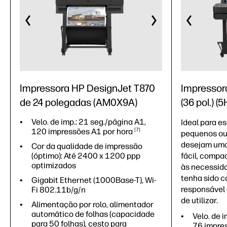
Impressora HP DesignJet T870
Impressor
de 24 polegadas (AM0X9A)
(36 pol.) (
Velo. de imp.: 21 seg./página A1,
Ideal para es
120 impressões A1 por
hora
7
pequenos ou
desejam uma
Cor da qualidade de impressão
(óptimo): Até 2400 x 1200 ppp
fácil, compa
optimizados
às necessida
tenha sido 
Gigabit Ethernet (1000Base-T), Wi-
responsável 
Fi 802.11b/g/n
de utilizar.
Alimentação por rolo, alimentador
automático de folhas (capacidade
Velo. de 
para 50 folhas), cesto para
76 impre