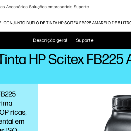
ras
Acessórios
Soluções empresariais
Suporte
CONJUNTO DUPLO DE TINTA HP SCITEX FB225 AMARELO DE 5 LITR
Descrição geral
Suporte
inta HP Scitex FB225 A
FB225
rima
POP ricas,
ental em
as ISO