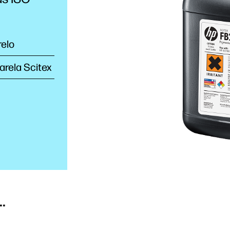
relo
arela Scitex
.