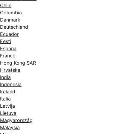
Chile
Colombia
Danmark
Deutschland
Ecuador
Eesti
España
France
Hong Kong SAR
Hrvatska
India
Indonesia
Ireland
Italia
Latvija
Lietuva
Magyarország
Malaysia