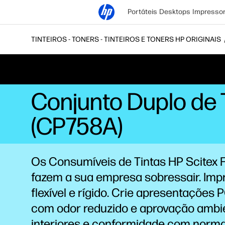
Portáteis
Desktops
Impresso
TINTEIROS - TONERS - TINTEIROS E TONERS HP ORIGINAIS
Conjunto Duplo de T
(CP758A)
Os Consumíveis de Tintas HP Scitex 
fazem a sua empresa sobressair. Imp
flexível e rígido. Crie apresentações 
com odor
reduzido
e aprovação ambi
interiores
e conformidade com norm