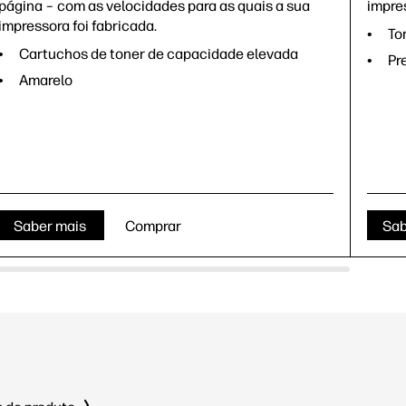
página – com as velocidades para as quais a sua
impre
impressora foi fabricada.
To
Cartuchos de toner de capacidade elevada
Pr
Amarelo
Saber mais
Comprar
Sab