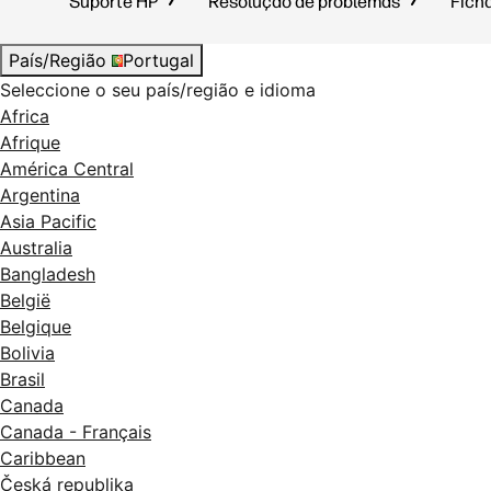
Suporte HP
Resolução de problemas
Fich
País/Região
Portugal
Seleccione o seu país/região e idioma
Africa
Afrique
América Central
Argentina
Asia Pacific
Australia
Bangladesh
België
Belgique
Bolivia
Brasil
Canada
Canada - Français
Caribbean
Česká republika