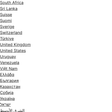
South Africa
Sri Lanka
Suisse
Suomi
Sverige
Switzerland
Türkiye
United Kingdom
United States
Uruguay
Venezuela
Việt Nam
Ελλάδα
България
Казахстан
Србија
Україна
ישראל
الشرق الأوسط