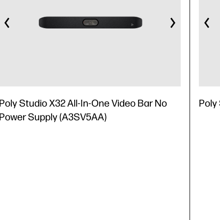
Poly Studio X32 All-In-One Video Bar No
Poly
Power Supply (A3SV5AA)