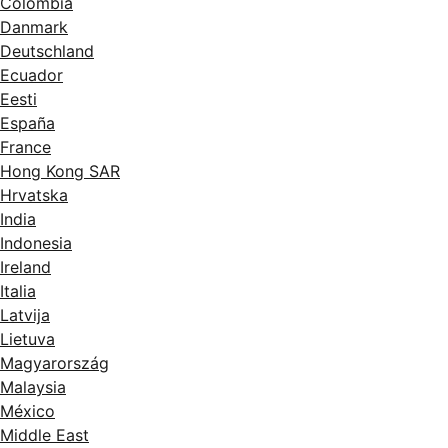
Colombia
Danmark
Deutschland
Ecuador
Eesti
España
France
Hong Kong SAR
Hrvatska
India
Indonesia
Ireland
Italia
Latvija
Lietuva
Magyarország
Malaysia
México
Middle East