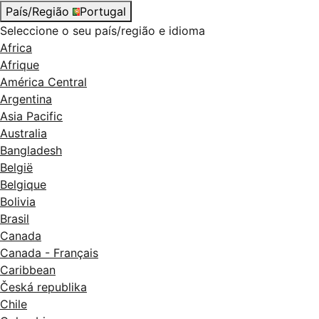
País/Região
Portugal
Seleccione o seu país/região e idioma
Africa
Afrique
América Central
Argentina
Asia Pacific
Australia
Bangladesh
België
Belgique
Bolivia
Brasil
Canada
Canada - Français
Caribbean
Česká republika
Chile