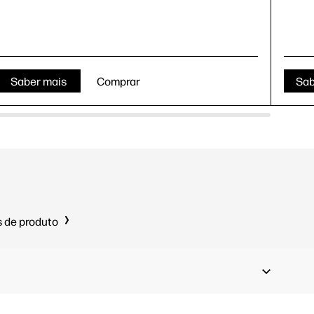
Saber mais
Comprar
Sab
 de produto