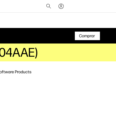
Comprar
A04AAE)