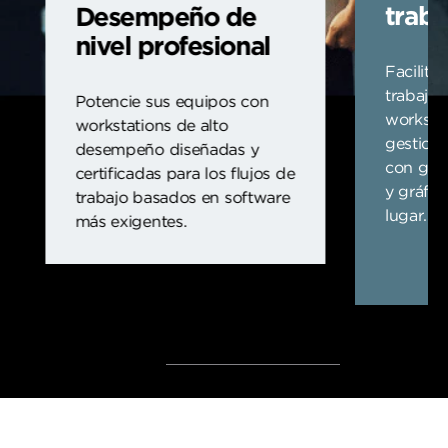
trab
Desempeño de
nivel profesional
Facilite
trabajo 
Potencie sus equipos con
worksta
workstations de alto
gestiona
desempeño diseñadas y
con gra
certificadas para los flujos de
y gráfic
trabajo basados en software
lugar.
más exigentes.