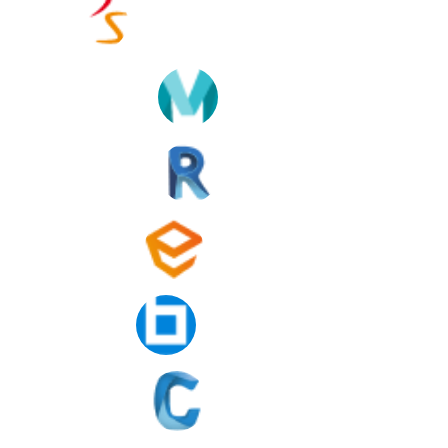
SolidWorks 3D Experience
Maya
Revit
Enscape
Bluebeam
Civil 3D