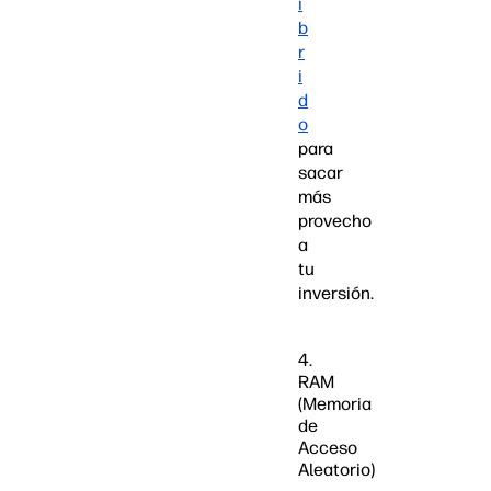
í
b
r
i
d
o
para
sacar
más
provecho
a
tu
inversión.
4.
RAM
(Memoria
de
Acceso
Aleatorio)