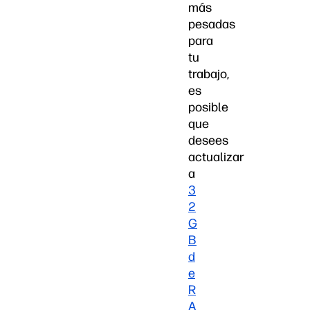
más
pesadas
para
tu
trabajo,
es
posible
que
desees
actualizar
a
3
2
G
B
d
e
R
A