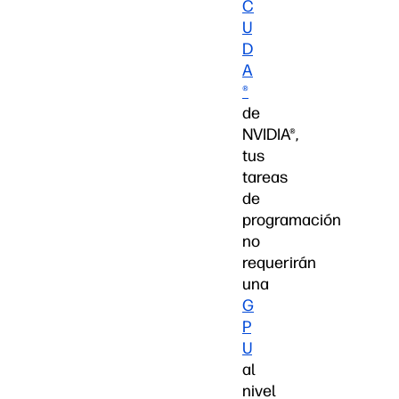
C
U
D
A
®
de
NVIDIA®,
tus
tareas
de
programación
no
requerirán
una
G
P
U
al
nivel