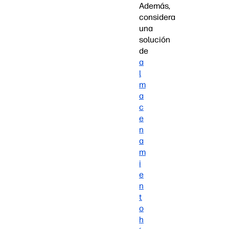
Además,
considera
una
solución
de
a
l
m
a
c
e
n
a
m
i
e
n
t
o
h