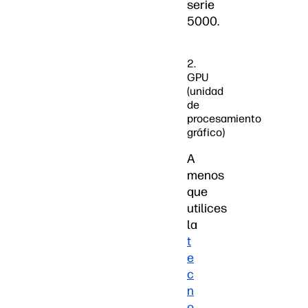
serie
5000.
2.
GPU
(unidad
de
procesamiento
gráfico)
A
menos
que
utilices
la
t
e
c
n
o