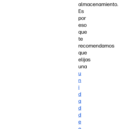
almacenamiento.
Es
por
eso
que
te
recomendamos
que
elijas
una
u
n
i
d
a
d
d
e
e