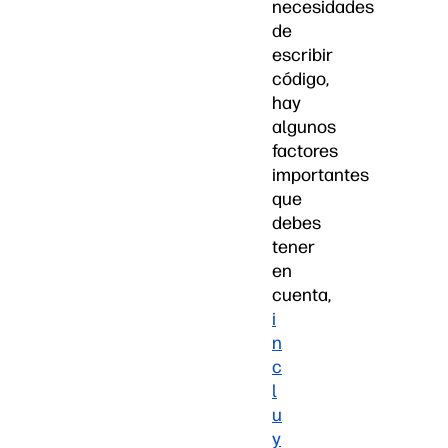
necesidades
de
escribir
código,
hay
algunos
factores
importantes
que
debes
tener
en
cuenta,
i
n
c
l
u
y