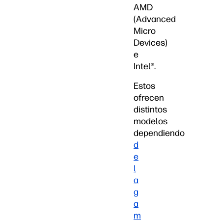
AMD
(Advanced
Micro
Devices)
e
Intel®.
Estos
ofrecen
distintos
modelos
dependiendo
d
e
l
a
g
a
m