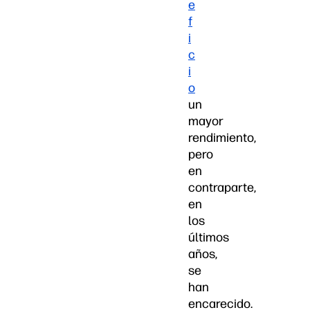
e
f
i
c
i
o
un
mayor
rendimiento,
pero
en
contraparte,
en
los
últimos
años,
se
han
encarecido.