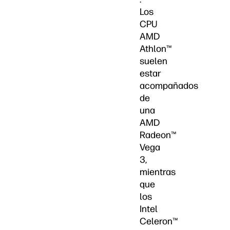
Los
CPU
AMD
Athlon™
suelen
estar
acompañados
de
una
AMD
Radeon™
Vega
3,
mientras
que
los
Intel
Celeron™