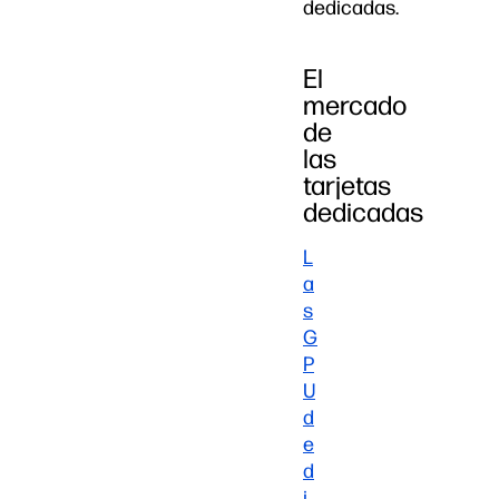
dedicadas.
El
mercado
de
las
tarjetas
dedicadas
L
a
s
G
P
U
d
e
d
i