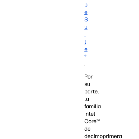
b
e
S
u
i
t
e
®
.
Por
su
parte,
la
familia
Intel
Core™
de
decimoprimera