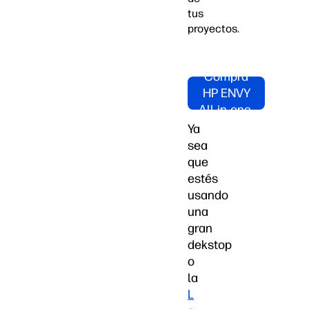
tus
proyectos.
Compra
HP ENVY
All-in-one
Ya
sea
que
estés
usando
una
gran
dekstop
o
la
L