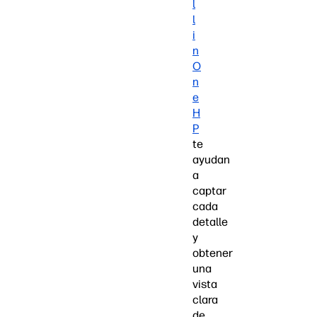
l
l
i
n
O
n
e
H
P
te
ayudan
a
captar
cada
detalle
y
obtener
una
vista
clara
de