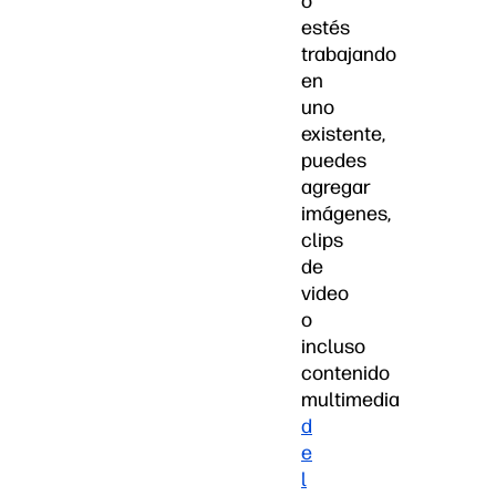
o
estés
trabajando
en
uno
existente,
puedes
agregar
imágenes,
clips
de
video
o
incluso
contenido
multimedia
d
e
l