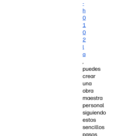
-
h
0
1
0
2
l
a
,
puedes
crear
una
obra
maestra
personal
siguiendo
estos
sencillos
pasos