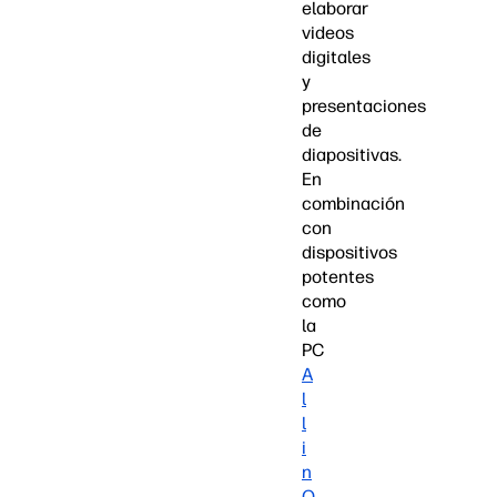
elaborar
videos
digitales
y
presentaciones
de
diapositivas.
En
combinación
con
dispositivos
potentes
como
la
PC
A
l
l
i
n
O