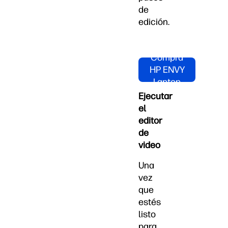
de
edición.
Compra
HP ENVY
Laptop
Ejecutar
el
editor
de
video
Una
vez
que
estés
listo
para