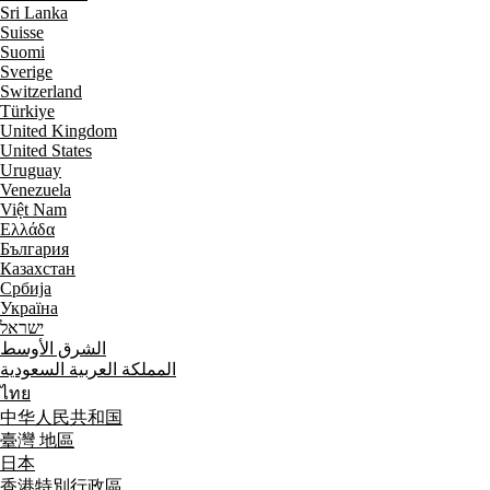
Sri Lanka
Suisse
Suomi
Sverige
Switzerland
Türkiye
United Kingdom
United States
Uruguay
Venezuela
Việt Nam
Ελλάδα
България
Казахстан
Србија
Україна
ישראל
الشرق الأوسط
المملكة العربية السعودية
ไทย
中华人民共和国
臺灣 地區
日本
香港特別行政區