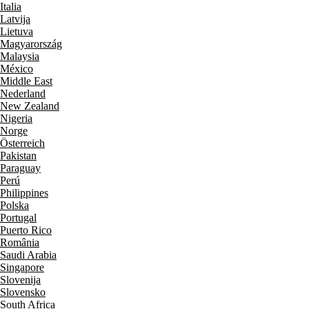
Italia
Latvija
Lietuva
Magyarország
Malaysia
México
Middle East
Nederland
New Zealand
Nigeria
Norge
Österreich
Pakistan
Paraguay
Perú
Philippines
Polska
Portugal
Puerto Rico
România
Saudi Arabia
Singapore
Slovenija
Slovensko
South Africa