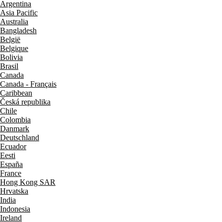
Argentina
Asia Pacific
Australia
Bangladesh
België
Belgique
Bolivia
Brasil
Canada
Canada - Français
Caribbean
Česká republika
Chile
Colombia
Danmark
Deutschland
Ecuador
Eesti
España
France
Hong Kong SAR
Hrvatska
India
Indonesia
Ireland