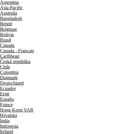
Argentina
Asia Pacific
Australia
Bangladesh
België
Belgique
Bolivia
Brasil
Canada
Canada - Français
Caribbean
Česká republika
Chile
Colombia
Danmark
Deutschland
Ecuador
Eesti
España
France
Hong Kong SAR
Hrvatska
India
Indonesia
Ireland