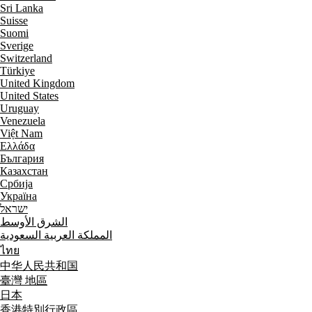
Sri Lanka
Suisse
Suomi
Sverige
Switzerland
Türkiye
United Kingdom
United States
Uruguay
Venezuela
Việt Nam
Ελλάδα
България
Казахстан
Србија
Україна
ישראל
الشرق الأوسط
المملكة العربية السعودية
ไทย
中华人民共和国
臺灣 地區
日本
香港特別行政區