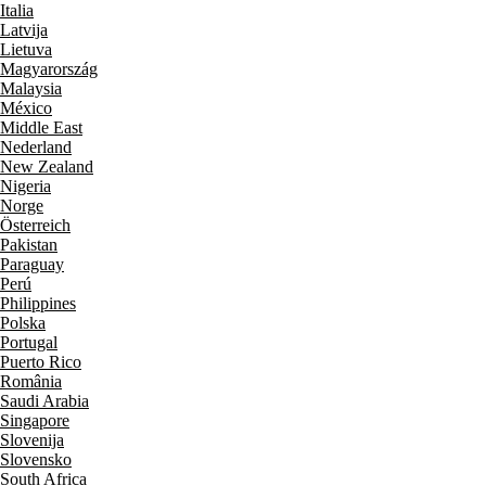
Italia
Latvija
Lietuva
Magyarország
Malaysia
México
Middle East
Nederland
New Zealand
Nigeria
Norge
Österreich
Pakistan
Paraguay
Perú
Philippines
Polska
Portugal
Puerto Rico
România
Saudi Arabia
Singapore
Slovenija
Slovensko
South Africa