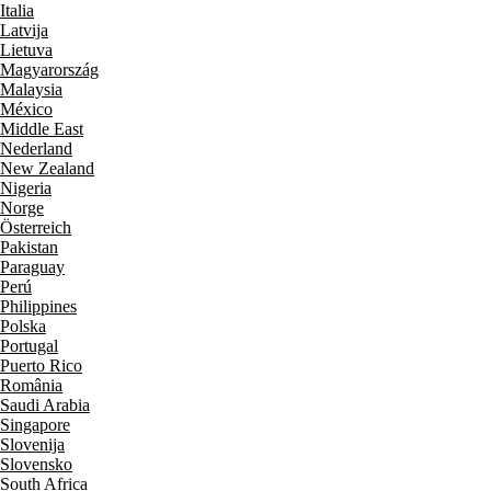
Italia
Latvija
Lietuva
Magyarország
Malaysia
México
Middle East
Nederland
New Zealand
Nigeria
Norge
Österreich
Pakistan
Paraguay
Perú
Philippines
Polska
Portugal
Puerto Rico
România
Saudi Arabia
Singapore
Slovenija
Slovensko
South Africa