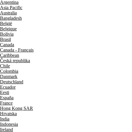
Argentina
Asia Pacific
Australia
Bangladesh
België
Belgique
Bolivia
Brasil
Canada
Canada - Français
Caribbean
Česká republika
Chile
Colombia
Danmark
Deutschland
Ecuador
Eesti
España
France
Hong Kong SAR
Hrvatska
India
Indonesia
Ireland