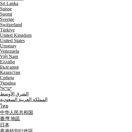
Sri Lanka
Suisse
Suomi
Sverige
Switzerland
Türkiye
United Kingdom
United States
Uruguay
Venezuela
Việt Nam
Ελλάδα
България
Казахстан
Србија
Україна
ישראל
الشرق الأوسط
المملكة العربية السعودية
ไทย
中华人民共和国
臺灣 地區
日本
香港特別行政區