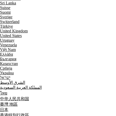
Sri Lanka
Suisse
Suomi
Sverige
Switzerland
Türkiye
United Kingdom
United States
Uruguay
Venezuela
Việt Nam
Ελλάδα
България
Казахстан
Србија
Україна
ישראל
الشرق الأوسط
المملكة العربية السعودية
ไทย
中华人民共和国
臺灣 地區
日本
香港特別行政區