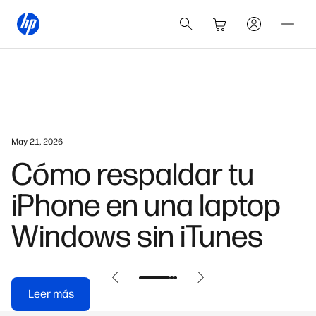
May 25, 2026
Soluciones Web-to-
Print: guía de HP para
empresas
Leer más