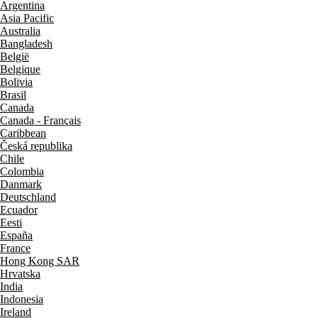
Argentina
Asia Pacific
Australia
Bangladesh
België
Belgique
Bolivia
Brasil
Canada
Canada - Français
Caribbean
Česká republika
Chile
Colombia
Danmark
Deutschland
Ecuador
Eesti
España
France
Hong Kong SAR
Hrvatska
India
Indonesia
Ireland