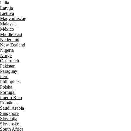
Italia
Latvija
Lietuva
Magyarország
Malaysia
México
Middle East
Nederland
New Zealand
Nigeria
Norge
Österreich
Pakistan
Paraguay
Perú
Philippines
Polska
Portugal
Puerto Rico
România
Saudi Arabia
Singapore
Slovenija
Slovensko
South Africa