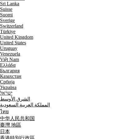
Sri Lanka
Suisse
Suomi
Sverige
Switzerland
Türkiye
United Kingdom
United States
Uruguay
Venezuela
Việt Nam
Ελλάδα
България
Казахстан
Србија
Україна
ישראל
الشرق الأوسط
المملكة العربية السعودية
ไทย
中华人民共和国
臺灣 地區
日本
香港特別行政區