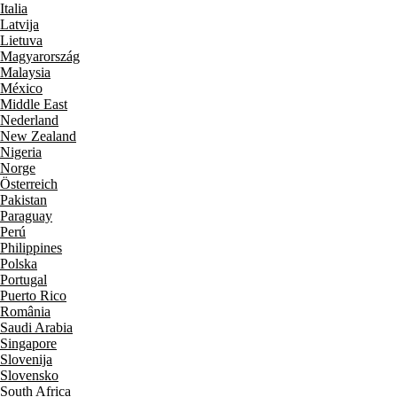
Italia
Latvija
Lietuva
Magyarország
Malaysia
México
Middle East
Nederland
New Zealand
Nigeria
Norge
Österreich
Pakistan
Paraguay
Perú
Philippines
Polska
Portugal
Puerto Rico
România
Saudi Arabia
Singapore
Slovenija
Slovensko
South Africa