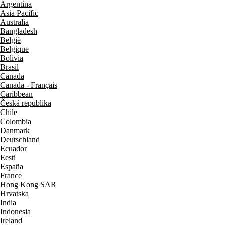
Argentina
Asia Pacific
Australia
Bangladesh
België
Belgique
Bolivia
Brasil
Canada
Canada - Français
Caribbean
Česká republika
Chile
Colombia
Danmark
Deutschland
Ecuador
Eesti
España
France
Hong Kong SAR
Hrvatska
India
Indonesia
Ireland