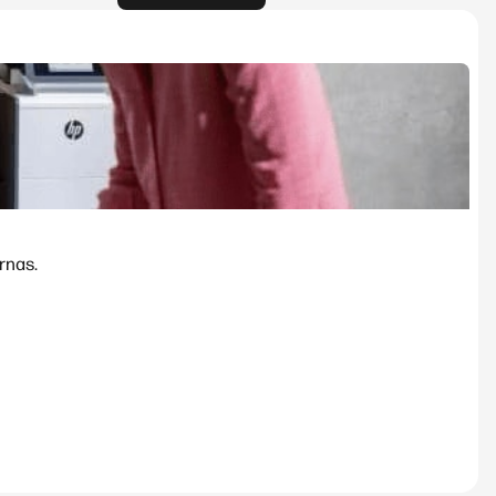
rnas.