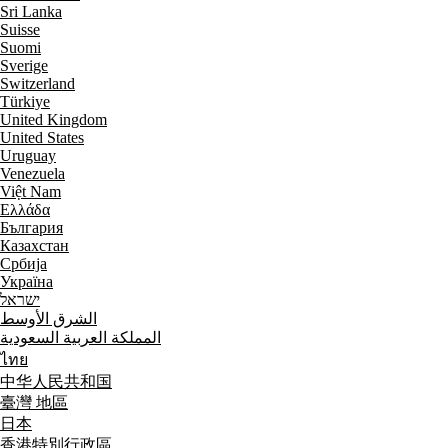
Sri Lanka
Suisse
Suomi
Sverige
Switzerland
Türkiye
United Kingdom
United States
Uruguay
Venezuela
Việt Nam
Ελλάδα
България
Казахстан
Србија
Україна
ישראל
الشرق الأوسط
المملكة العربية السعودية
ไทย
中华人民共和国
臺灣 地區
日本
香港特別行政區