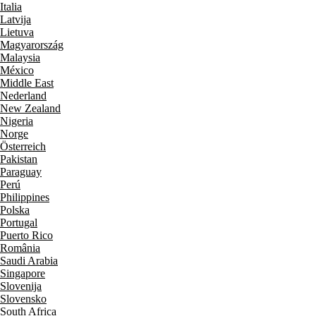
Italia
Latvija
Lietuva
Magyarország
Malaysia
México
Middle East
Nederland
New Zealand
Nigeria
Norge
Österreich
Pakistan
Paraguay
Perú
Philippines
Polska
Portugal
Puerto Rico
România
Saudi Arabia
Singapore
Slovenija
Slovensko
South Africa