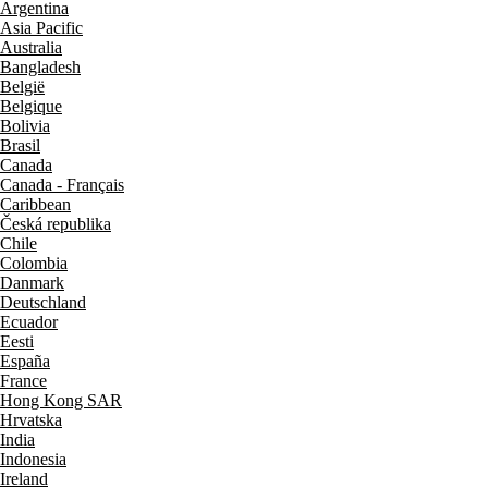
Argentina
Asia Pacific
Australia
Bangladesh
België
Belgique
Bolivia
Brasil
Canada
Canada - Français
Caribbean
Česká republika
Chile
Colombia
Danmark
Deutschland
Ecuador
Eesti
España
France
Hong Kong SAR
Hrvatska
India
Indonesia
Ireland